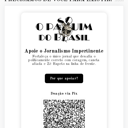
Apoie o Jornalismo Impertinente
Fortaleça o único jornal que desafia o
politicamente correto com coragem, caneta
afiada e Zé Espeto na linha de frente.
Por que apoiar?
Doação via Pix