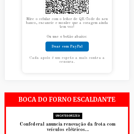
Mire o celular com o leitor de QR Code do seu
banco, escaneie e mostre que a coragem ainda
tem voz!
Ou use o botão abaixo:
Doar com PayPal
Cada apoio é um espeto a mais contra a
censura.
BOCA DO FORNO ESCALDANTE
UNCATEGORIZED
Confederal anuncia renovação da frota com
veículos elétricos...