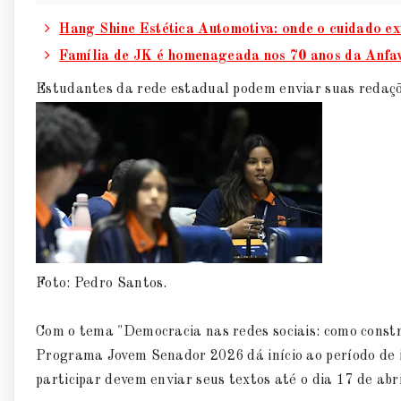
Hang Shine Estética Automotiva: onde o cuidado ex
Família de JK é homenageada nos 70 anos da Anfa
Estudantes da rede estadual podem enviar suas redaçõ
Foto: Pedro Santos.
Com o tema "Democracia nas redes sociais: como const
Programa Jovem Senador 2026 dá início ao período de i
participar devem enviar seus textos até o dia 17 de abri