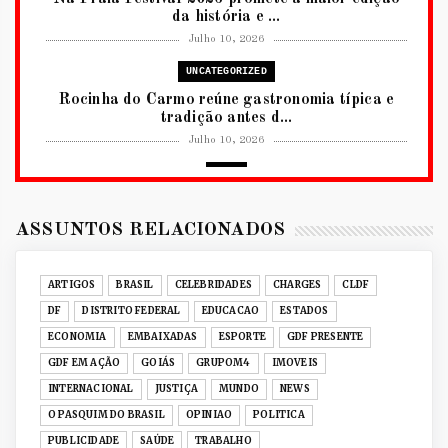
da história e ...
Julho 10, 2026
UNCATEGORIZED
Rocinha do Carmo reúne gastronomia típica e
tradição antes d...
Julho 10, 2026
2026
RUANDA CELEBRA O KWIBOHORA32 EM
BRASÍLIA COM CULTURA, DIPLOM...
ASSUNTOS RELACIONADOS
Julho 08, 2026
UNCATEGORIZED
ARTIGOS
BRASIL
CELEBRIDADES
CHARGES
CLDF
Senac-DF leva oficinas gastronômicas à 33ª
DF
DISTRITO FEDERAL
EDUCACAO
ESTADOS
Expochê com recei...
ECONOMIA
EMBAIXADAS
ESPORTE
GDF PRESENTE
Junho 15, 2026
GDF EM AÇÃO
GOIÁS
GRUPOM4
IMOVEIS
ACERVO DIGITAL
INTERNACIONAL
JUSTIÇA
MUNDO
NEWS
Acervo histórico de O Pasquim ganha novas
O PASQUIM DO BRASIL
OPINIAO
POLITICA
edições digitais e...
PUBLICIDADE
SAÚDE
TRABALHO
Junho 14, 2026