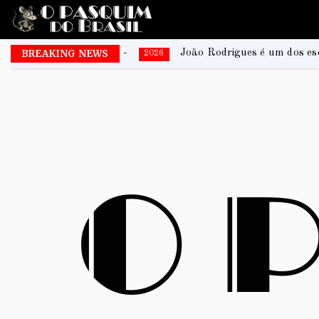
BREAKING NEWS
João Rodrigues é um dos escritores da coletânea que
2026