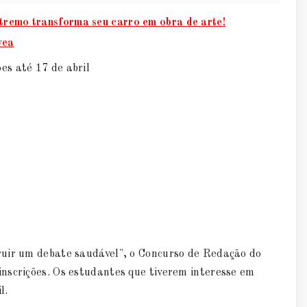
tremo transforma seu carro em obra de arte!
vea
es até 17 de abril
ruir um debate saudável", o Concurso de Redação do
nscrições. Os estudantes que tiverem interesse em
l.