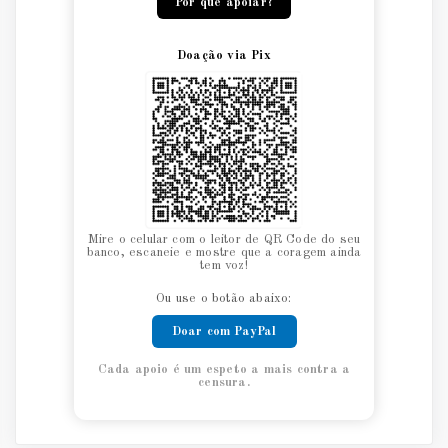
Por que apoiar?
Doação via Pix
Mire o celular com o leitor de QR Code do seu
banco, escaneie e mostre que a coragem ainda
tem voz!
Ou use o botão abaixo:
Doar com PayPal
Cada apoio é um espeto a mais contra a
censura.