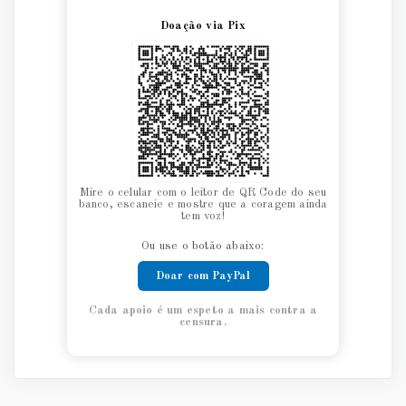
Doação via Pix
Mire o celular com o leitor de QR Code do seu
banco, escaneie e mostre que a coragem ainda
tem voz!
Ou use o botão abaixo:
Doar com PayPal
Cada apoio é um espeto a mais contra a
censura.