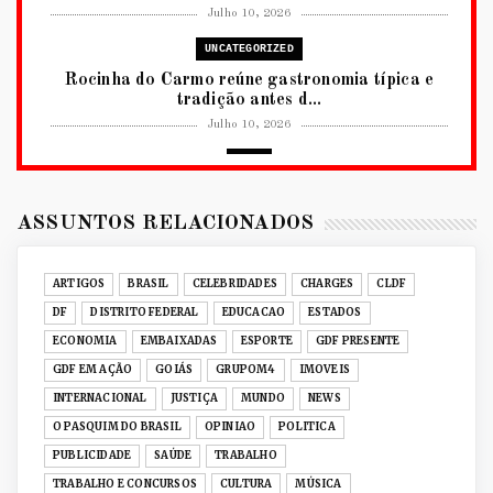
Julho 10, 2026
UNCATEGORIZED
Rocinha do Carmo reúne gastronomia típica e
tradição antes d...
Julho 10, 2026
2026
RUANDA CELEBRA O KWIBOHORA32 EM
BRASÍLIA COM CULTURA, DIPLOM...
ASSUNTOS RELACIONADOS
Julho 08, 2026
UNCATEGORIZED
ARTIGOS
BRASIL
CELEBRIDADES
CHARGES
CLDF
Senac-DF leva oficinas gastronômicas à 33ª
DF
DISTRITO FEDERAL
EDUCACAO
ESTADOS
Expochê com recei...
ECONOMIA
EMBAIXADAS
ESPORTE
GDF PRESENTE
Junho 15, 2026
GDF EM AÇÃO
GOIÁS
GRUPOM4
IMOVEIS
ACERVO DIGITAL
INTERNACIONAL
JUSTIÇA
MUNDO
NEWS
Acervo histórico de O Pasquim ganha novas
O PASQUIM DO BRASIL
OPINIAO
POLITICA
edições digitais e...
PUBLICIDADE
SAÚDE
TRABALHO
Junho 14, 2026
TRABALHO E CONCURSOS
CULTURA
MÚSICA