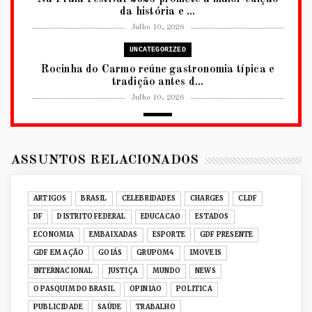
da história e ...
Julho 10, 2026
UNCATEGORIZED
Rocinha do Carmo reúne gastronomia típica e
tradição antes d...
Julho 10, 2026
2026
RUANDA CELEBRA O KWIBOHORA32 EM
BRASÍLIA COM CULTURA, DIPLOM...
ASSUNTOS RELACIONADOS
Julho 08, 2026
UNCATEGORIZED
ARTIGOS
BRASIL
CELEBRIDADES
CHARGES
CLDF
Senac-DF leva oficinas gastronômicas à 33ª
DF
DISTRITO FEDERAL
EDUCACAO
ESTADOS
Expochê com recei...
ECONOMIA
EMBAIXADAS
ESPORTE
GDF PRESENTE
Junho 15, 2026
GDF EM AÇÃO
GOIÁS
GRUPOM4
IMOVEIS
ACERVO DIGITAL
INTERNACIONAL
JUSTIÇA
MUNDO
NEWS
Acervo histórico de O Pasquim ganha novas
O PASQUIM DO BRASIL
OPINIAO
POLITICA
edições digitais e...
PUBLICIDADE
SAÚDE
TRABALHO
Junho 14, 2026