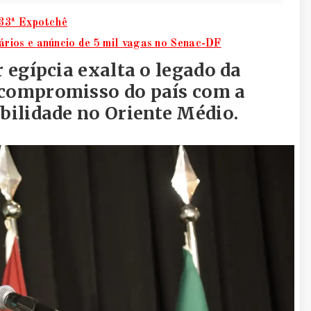
 33ª Expotchê
rios e anúncio de 5 mil vagas no Senac-DF
r egípcia exalta o legado da
 compromisso do país com a
abilidade no Oriente Médio.