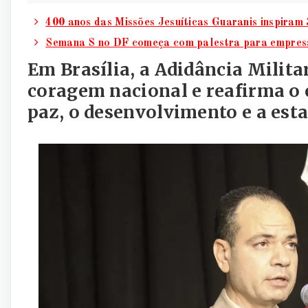
400 anos das Missões Jesuíticas Guaranis inspiram
Semana S no DF começa com palestra para empresá
Em Brasília, a Adidância Milita
coragem nacional e reafirma o
paz, o desenvolvimento e a est