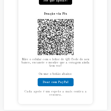
Por que apoiar?
Doação via Pix
Mire o celular com o leitor de QR Code do seu
banco, escaneie e mostre que a coragem ainda
tem voz!
Ou use o botão abaixo:
Doar com PayPal
Cada apoio é um espeto a mais contra a
censura.