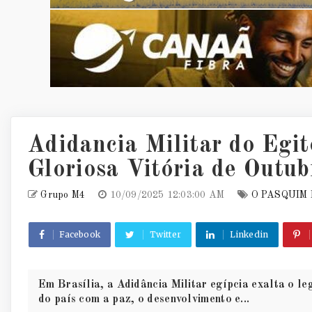
Adidancia Militar do Egit
Gloriosa Vitória de Outub
Grupo M4
10/09/2025 12:03:00 AM
O PASQUIM 
Facebook
Twitter
Linkedin
Em Brasília, a Adidância Militar egípcia exalta o 
do país com a paz, o desenvolvimento e...