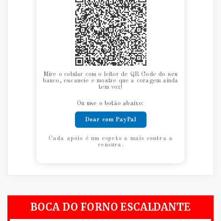
Mire o celular com o leitor de QR Code do seu
banco, escaneie e mostre que a coragem ainda
tem voz!
Ou use o botão abaixo:
Doar com PayPal
Cada apoio é um espeto a mais contra a
censura.
BOCA DO FORNO ESCALDANTE