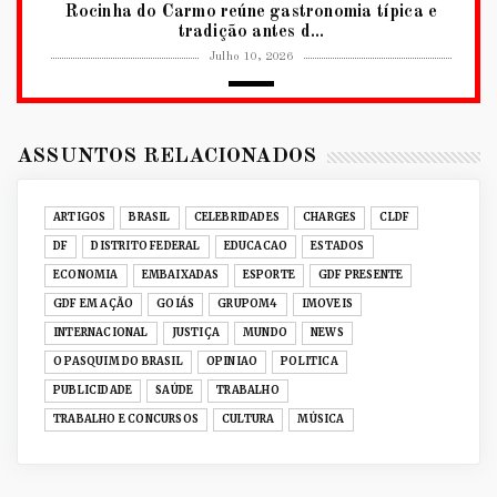
Rocinha do Carmo reúne gastronomia típica e
tradição antes d...
Julho 10, 2026
2026
RUANDA CELEBRA O KWIBOHORA32 EM
BRASÍLIA COM CULTURA, DIPLOM...
ASSUNTOS RELACIONADOS
Julho 08, 2026
UNCATEGORIZED
ARTIGOS
BRASIL
CELEBRIDADES
CHARGES
CLDF
Senac-DF leva oficinas gastronômicas à 33ª
DF
DISTRITO FEDERAL
EDUCACAO
ESTADOS
Expochê com recei...
ECONOMIA
EMBAIXADAS
ESPORTE
GDF PRESENTE
Junho 15, 2026
GDF EM AÇÃO
GOIÁS
GRUPOM4
IMOVEIS
ACERVO DIGITAL
INTERNACIONAL
JUSTIÇA
MUNDO
NEWS
Acervo histórico de O Pasquim ganha novas
O PASQUIM DO BRASIL
OPINIAO
POLITICA
edições digitais e...
PUBLICIDADE
SAÚDE
TRABALHO
Junho 14, 2026
TRABALHO E CONCURSOS
CULTURA
MÚSICA
GRUPOM4
Nativas Grill prepara jantar especial para o Dia
dos Namorad...