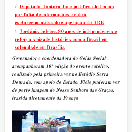
Deputada Doutora Jane justifica abstenção
por falta de informações e cobra
esclarecimentos sobre operação do BRB
Jordânia celebra 80 anos de independência e
reforça amizade histórica com o Brasil em
solenidade em Brasília
Governador e coordenadora do Goiás Social
acompanharam 10ª edição do evento católico,
realizado pela primeira vez no Estádio Serra
Dourada, com apoio do Estado. Fiéis puderam ver
de perto imagem de Nossa Senhora das Graças,
trazida diretamente da França