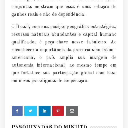
conjuntas mostram que essa
é
uma relação de
ganhos reais e não de depend
ê
ncia.
O Brasil, com sua posiçã
o geográ
fica estrat
é
gica,
recursos naturais abundantes e capital humano
qualificado,
é
peç
a-chave nesse tabuleiro. Ao
reconhecer a import
â
ncia da parceria sino-latino-
americana, o pa
í
s amplia sua margem de
autonomia internacional, ao mesmo tempo em
que fortalece sua participação global com base
em novos paradigmas de cooperaçã
o.
PASQUINADAS DO MINUTO