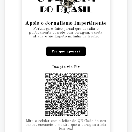
Apoie o Jornalismo Impertinente
Fortaleça o único jornal que desafia o
politicamente correto com coragem, caneta
afiada e Zé Espeto na linha de frente.
Por que apoiar?
Doação via Pix
Mire o celular com o leitor de QR Code do seu
banco, escaneie e mostre que a coragem ainda
tem voz!