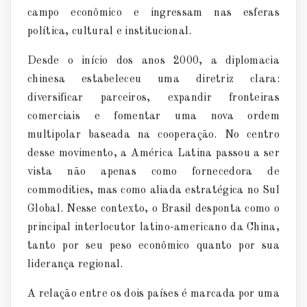
campo econ
ô
mico e ingressam nas esferas
pol
í
tica, cultural e institucional.
Desde o in
í
cio dos anos 2000, a diplomacia
chinesa estabeleceu uma diretriz clara:
diversificar parceiros, expandir fronteiras
comerciais e fomentar uma nova ordem
multipolar baseada na cooperação. No centro
desse movimento, a Am
é
rica Latina passou a ser
vista não apenas como fornecedora de
commodities, mas como aliada estrat
é
gica no Sul
Global. Nesse contexto, o Brasil desponta como o
principal interlocutor latino-americano da China,
tanto por seu peso econ
ô
mico quanto por sua
lideran
ç
a regional.
A relação entre os dois pa
í
ses é
marcada por uma