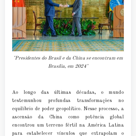
"Presidentes do Brasil e da China se encontram em
Brasília, em 2024"
Ao longo das
ú
ltimas d
é
cadas, o mundo
testemunhou profundas transformaçõ
es no
equil
í
brio de poder geopol
í
tico. Nesse processo, a
ascensão da China como pot
ê
ncia global
encontrou um terreno f
é
rtil na Am
é
rica Latina
para estabelecer v
í
nculos que extrapolam o