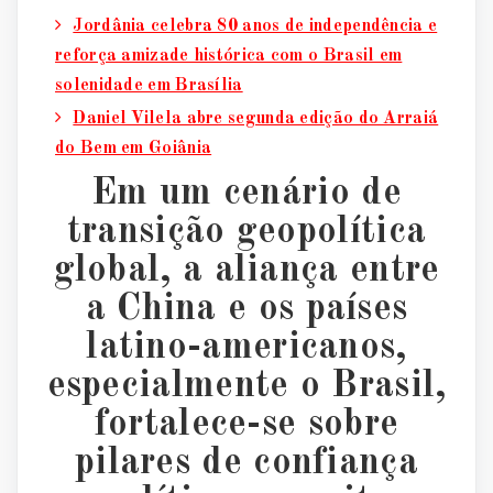
Jordânia celebra 80 anos de independência e
reforça amizade histórica com o Brasil em
solenidade em Brasília
Daniel Vilela abre segunda edição do Arraiá
do Bem em Goiânia
Em um cen
á
rio de
transiçã
o geopol
í
tica
global, a alian
ç
a entre
a China e os pa
í
ses
latino-americanos,
especialmente o Brasil,
fortalece-se sobre
pilares de confian
ça