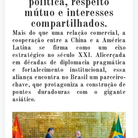
polí
tica, respeito
m
ú
tuo e interesses
compartilhados.
Mais do que uma relação comercial, a
cooperação entre a China e a Am
é
rica
Latina se firma como um eixo
estrat
é
gico no s
é
culo XXI. Alicer
ç
ada
em d
é
cadas de diplomacia pragm
á
tica
e fortalecimento institucional, essa
alian
ç
a encontra no Brasil um parceiro-
chave, que protagoniza a construção de
pontes duradouras com o gigante
asi
á
tico.