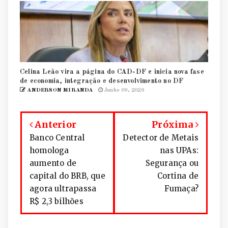
Celina Leão vira a página do CAD-DF e inicia nova fase
de economia, integração e desenvolvimento no DF
ANDERSON MIRANDA
Junho 09, 2026
Anterior
Próxima
Banco Central
Detector de Metais
homologa
nas UPAs:
aumento de
Segurança ou
capital do BRB, que
Cortina de
agora ultrapassa
Fumaça?
R$ 2,3 bilhões