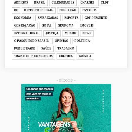
ARTIGOS
BRASIL
CELEBRIDADES
CHARGES
CLDF
Senac-DF leva oficinas gastronômicas à 33ª
DF
DISTRITO FEDERAL
EDUCACAO
ESTADOS
Expochê com recei...
ECONOMIA
EMBAIXADAS
ESPORTE
GDF PRESENTE
Junho 15, 2026
GDF EM AÇÃO
GOIÁS
GRUPOM4
IMOVEIS
ACERVO DIGITAL
INTERNACIONAL
JUSTIÇA
MUNDO
NEWS
Acervo histórico de O Pasquim ganha novas
O PASQUIM DO BRASIL
OPINIAO
POLITICA
edições digitais e...
PUBLICIDADE
SAÚDE
TRABALHO
Junho 14, 2026
TRABALHO E CONCURSOS
CULTURA
MÚSICA
GRUPOM4
Nativas Grill prepara jantar especial para o Dia
dos Namorad...
Junho 12, 2026
- SICOOB -
GRUPOM4
Celina Leão vira a página do CAD-DF e inicia
nova fase de ec...
Junho 09, 2026