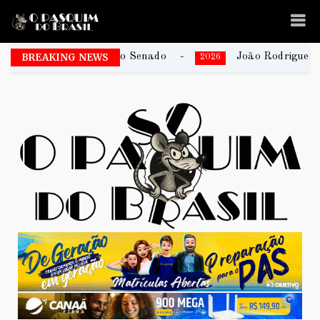
rsis ao Senado
BREAKING NEWS
João Rodrigues é um dos escritores
2026