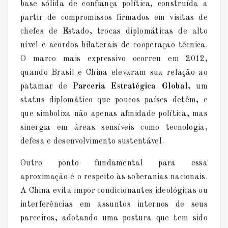
base s
ó
lida de confian
ça polí
tica, constru
í
da a
partir de compromissos firmados em visitas de
chefes de Estado, trocas diplom
á
ticas de alto
n
í
vel e acordos bilaterais de cooperaçã
o t
é
cnica.
O marco mais expressivo ocorreu em 2012,
quando Brasil e China elevaram sua relação ao
patamar de
Parceria Estrat
é
gica Global
, um
status diplom
á
tico que poucos pa
í
ses det
ê
m, e
que simboliza não apenas afinidade pol
í
tica, mas
sinergia em
áreas sensí
veis como tecnologia,
defesa e desenvolvimento sustent
á
vel.
Outro ponto fundamental para essa
aproximaçã
o
é
o respeito
à
s soberanias nacionais.
A China evita impor condicionantes ideol
ó
gicas ou
interfer
ê
ncias em assuntos internos de seus
parceiros, adotando uma postura que tem sido