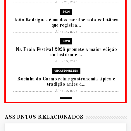
Julho 21, 2026
2026
João Rodrigues é um dos escritores da coletânea
que registra...
Julho 14, 2026
2026
Na Praia Festival 2026 promete a maior edição
da história e ...
Julho 10, 2026
UNCATEGORIZED
Rocinha do Carmo reúne gastronomia típica e
tradição antes d...
Julho 10, 2026
2026
RUANDA CELEBRA O KWIBOHORA32 EM
BRASÍLIA COM CULTURA, DIPLOM...
ASSUNTOS RELACIONADOS
Julho 08, 2026
UNCATEGORIZED