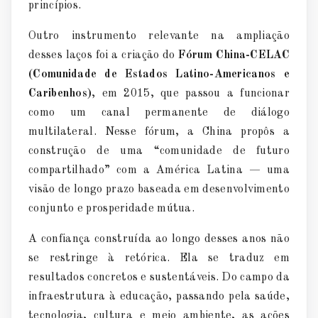
princ
í
pios.
Outro instrumento relevante na ampliação
desses la
ç
os foi a criação do
F
ó
rum China-CELAC
(Comunidade de Estados Latino-Americanos e
Caribenhos)
, em 2015, que passou a funcionar
como um canal permanente de di
á
logo
multilateral. Nesse f
ó
rum, a China prop
ô
s a
construção de uma
“
comunidade de futuro
compartilhado
”
com a Am
é
rica Latina
—
uma
visão de longo prazo baseada em desenvolvimento
conjunto e prosperidade m
ú
tua.
A confian
ç
a constru
í
da ao longo desses anos nã
o
se restringe
à ret
ó
rica. Ela se traduz em
resultados concretos e sustent
á
veis. Do campo da
infraestrutura
à educa
ção, passando pela sa
ú
de,
tecnologia, cultura e meio ambiente, as ações