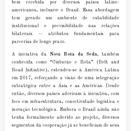
bem recebida por diversos pa
í
ses latino-
americanos, inclusive o Brasil. Essa abordagem
tem gerado um ambiente de estabilidade
institucional e previsibilidade nas relaçõ
es
bilaterais
—
atributos fundamentais para
parcerias de longo prazo.
A iniciativa da
Nova Rota da Seda
, tamb
é
m
conhecida como
“
Cintur
ã
o e Rota
”
(Belt and
Road Initiative), estendeu-se
à Am
é
rica Latina
em 2017, refor
ç
ando a visão de uma integraçã
o
estrat
é
gica entre a
Á
sia e as Am
é
ricas. Desde
então, diversos pa
í
ses aderiram
à
iniciativa, com
foco em infraestrutura, conectividade log
í
stica e
inovaçã
o tecnol
ó
gica. Embora o Brasil ainda não
tenha formalmente aderido ao projeto, diversos
segmentos da cooperaçã
o já
se beneficiam de seus