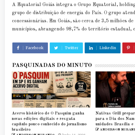
A Equatorial Goiás integra o Grupo Equatorial, holding b
grupo de distribuição de energia do País. O grupo aten
concessionárias. Em Goiás, são cerca de 3,5 milhões d
municípios, abrangendo 98,7% do território estadual,
Facebook
Twitter
Linkedin
PASQUINADAS DO MINUTO
Acervo histórico de O Pasquim ganha
Nativas Grill prepar
novas edições digitais e resgata
para o Dia dos Nam
capítulo pouco conhecido do jornalismo
unidades Brasília e
brasileiro
ANDERSON MIRAN