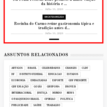
da história e ...
Julho 10, 2026
UNCATEGORIZED
Rocinha do Carmo reúne gastronomia típica e
tradição antes d...
Julho 10, 2026
2026
RUANDA CELEBRA O KWIBOHORA32 EM
BRASÍLIA COM CULTURA, DIPLOM...
ASSUNTOS RELACIONADOS
Julho 08, 2026
UNCATEGORIZED
ARTIGOS
BRASIL
CELEBRIDADES
CHARGES
CLDF
Senac-DF leva oficinas gastronômicas à 33ª
DF
DISTRITO FEDERAL
EDUCACAO
ESTADOS
Expochê com recei...
ECONOMIA
EMBAIXADAS
ESPORTE
GDF PRESENTE
Junho 15, 2026
GDF EM AÇÃO
GOIÁS
GRUPOM4
IMOVEIS
ACERVO DIGITAL
INTERNACIONAL
JUSTIÇA
MUNDO
NEWS
Acervo histórico de O Pasquim ganha novas
O PASQUIM DO BRASIL
OPINIAO
POLITICA
edições digitais e...
PUBLICIDADE
SAÚDE
TRABALHO
Junho 14, 2026