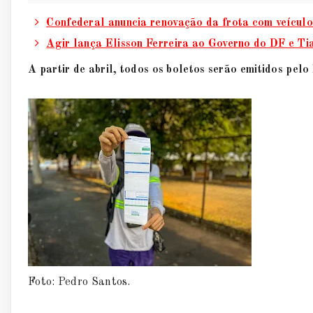
Confederal anuncia renovação da frota com veículos
Agir lança Elisson Ferreira ao Governo do DF e T
A partir de abril, todos os boletos serão emitidos pel
Foto: Pedro Santos.