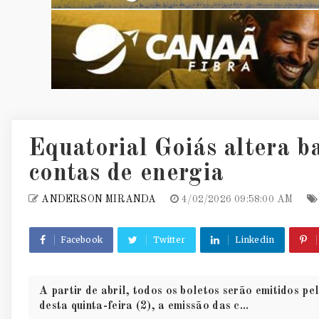
Equatorial Goiás altera b
contas de energia
ANDERSON MIRANDA
4/02/2026 09:58:00 AM
Facebook
Twitter
Linkedin
A partir de abril, todos os boletos serão emitidos p
desta quinta-feira (2), a emissão das c...