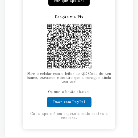
Por que apoiar?
Doação via Pix
Mire o celular com o leitor de QR Code do seu
banco, escaneie e mostre que a coragem ainda
tem voz!
Ou use o botão abaixo:
Doar com PayPal
Cada apoio é um espeto a mais contra a
censura.