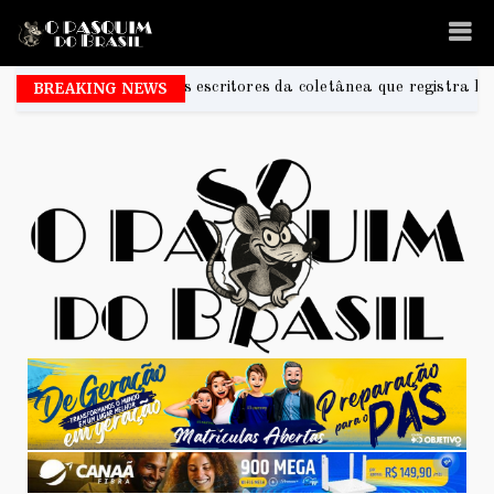
critores da coletânea que registra histórias e memórias do Guar
BREAKING NEWS