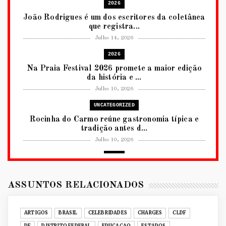
2026
João Rodrigues é um dos escritores da coletânea
que registra...
Julho 14, 2026
2026
Na Praia Festival 2026 promete a maior edição
da história e ...
Julho 10, 2026
UNCATEGORIZED
Rocinha do Carmo reúne gastronomia típica e
tradição antes d...
Julho 10, 2026
2026
RUANDA CELEBRA O KWIBOHORA32 EM
BRASÍLIA COM CULTURA, DIPLOM...
ASSUNTOS RELACIONADOS
Julho 08, 2026
UNCATEGORIZED
ARTIGOS
BRASIL
CELEBRIDADES
CHARGES
CLDF
Senac-DF leva oficinas gastronômicas à 33ª
DF
DISTRITO FEDERAL
EDUCACAO
ESTADOS