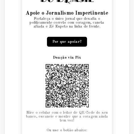
Apoie o Jornalismo Impertinente
Fortaleça o único jornal que desafia o
politicamente correto com coragem, caneta
afiada e Zé Espeto na linha de frente.
Por que apoiar?
Doação via Pix
Mire o celular com o leitor de QR Code do seu
banco, escaneie e mostre que a coragem ainda
tem voz!
Ou use o botão abaixo: