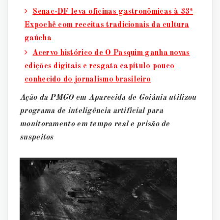
Senac-DF leva oficinas gastronômicas à 33ª
Expochê com receitas tradicionais da cultura
gaúcha
Acervo histórico de O Pasquim ganha novas
edições digitais e resgata capítulo pouco
conhecido do jornalismo brasileiro
Ação da PMGO em Aparecida de Goiânia utilizou
programa de inteligência artificial para
monitoramento em tempo real e prisão de
suspeitos