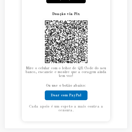
Doação via Pix
Mire o celular com o leitor de QR Code do seu
banco, escaneie e mostre que a coragem ainda
tem voz!
Ou use o botão abaixo:
Doar com PayPal
Cada apoio é um espeto a mais contra a
censura.