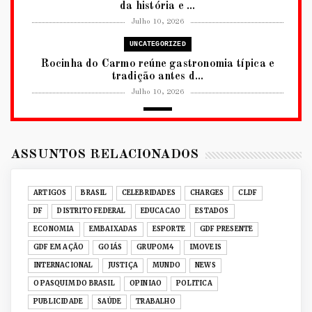
da história e ...
Julho 10, 2026
UNCATEGORIZED
Rocinha do Carmo reúne gastronomia típica e
tradição antes d...
Julho 10, 2026
2026
RUANDA CELEBRA O KWIBOHORA32 EM
BRASÍLIA COM CULTURA, DIPLOM...
ASSUNTOS RELACIONADOS
Julho 08, 2026
UNCATEGORIZED
ARTIGOS
BRASIL
CELEBRIDADES
CHARGES
CLDF
Senac-DF leva oficinas gastronômicas à 33ª
DF
DISTRITO FEDERAL
EDUCACAO
ESTADOS
Expochê com recei...
ECONOMIA
EMBAIXADAS
ESPORTE
GDF PRESENTE
Junho 15, 2026
GDF EM AÇÃO
GOIÁS
GRUPOM4
IMOVEIS
ACERVO DIGITAL
INTERNACIONAL
JUSTIÇA
MUNDO
NEWS
Acervo histórico de O Pasquim ganha novas
O PASQUIM DO BRASIL
OPINIAO
POLITICA
edições digitais e...
PUBLICIDADE
SAÚDE
TRABALHO
Junho 14, 2026