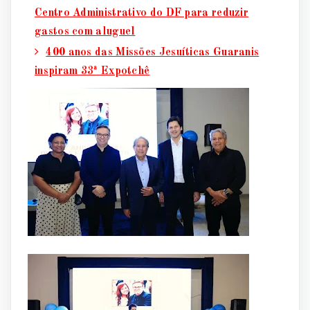
Centro Administrativo do DF para reduzir
gastos com aluguel
400 anos das Missões Jesuíticas Guaranis
inspiram 33ª Expotchê