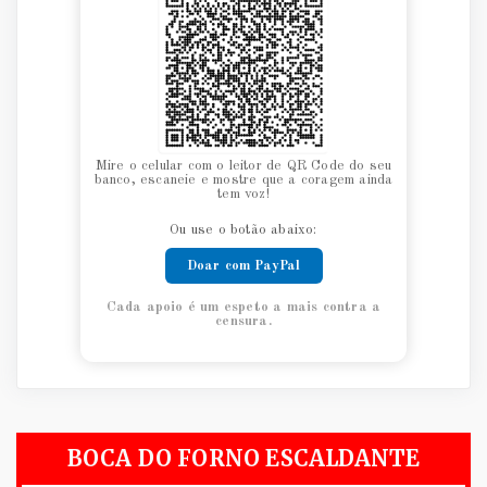
Mire o celular com o leitor de QR Code do seu
banco, escaneie e mostre que a coragem ainda
tem voz!
Ou use o botão abaixo:
Doar com PayPal
Cada apoio é um espeto a mais contra a
censura.
BOCA DO FORNO ESCALDANTE