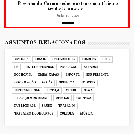
Rocinha do Carmo reúne gastronomia típica e
tradição antes d...
Julho 10, 2026
2026
RUANDA CELEBRA O KWIBOHORA32 EM
BRASÍLIA COM CULTURA, DIPLOM...
ASSUNTOS RELACIONADOS
Julho 08, 2026
UNCATEGORIZED
ARTIGOS
BRASIL
CELEBRIDADES
CHARGES
CLDF
Senac-DF leva oficinas gastronômicas à 33ª
DF
DISTRITO FEDERAL
EDUCACAO
ESTADOS
Expochê com recei...
ECONOMIA
EMBAIXADAS
ESPORTE
GDF PRESENTE
Junho 15, 2026
GDF EM AÇÃO
GOIÁS
GRUPOM4
IMOVEIS
ACERVO DIGITAL
INTERNACIONAL
JUSTIÇA
MUNDO
NEWS
Acervo histórico de O Pasquim ganha novas
O PASQUIM DO BRASIL
OPINIAO
POLITICA
edições digitais e...
PUBLICIDADE
SAÚDE
TRABALHO
Junho 14, 2026
TRABALHO E CONCURSOS
CULTURA
MÚSICA
GRUPOM4
Nativas Grill prepara jantar especial para o Dia
dos Namorad...