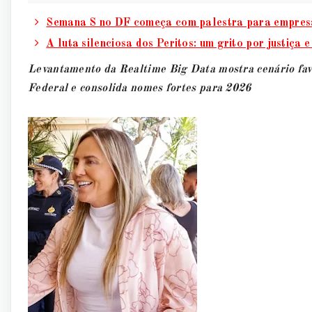
Semana S no DF começa com palestra para empresá
A luta silenciosa dos Peritos: um grito por justiça 
Levantamento da Realtime Big Data mostra cenário favo
Federal e consolida nomes fortes para 2026