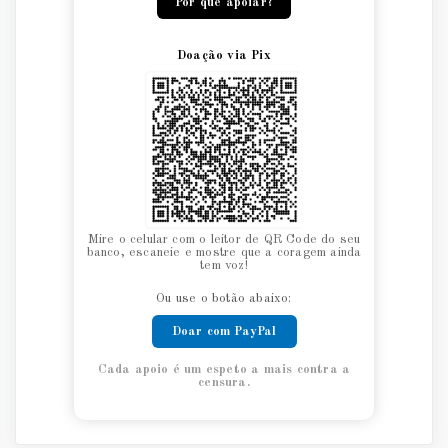
Por que apoiar?
Doação via Pix
Mire o celular com o leitor de QR Code do seu
banco, escaneie e mostre que a coragem ainda
tem voz!
Ou use o botão abaixo:
Doar com PayPal
Cada apoio é um espeto a mais contra a
censura.