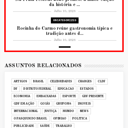
da história e ...
Julho 10, 2026
UNCATEGORIZED
Rocinha do Carmo reúne gastronomia típica e
tradição antes d...
Julho 10, 2026
2026
RUANDA CELEBRA O KWIBOHORA32 EM
BRASÍLIA COM CULTURA, DIPLOM...
ASSUNTOS RELACIONADOS
Julho 08, 2026
UNCATEGORIZED
ARTIGOS
BRASIL
CELEBRIDADES
CHARGES
CLDF
Senac-DF leva oficinas gastronômicas à 33ª
DF
DISTRITO FEDERAL
EDUCACAO
ESTADOS
Expochê com recei...
ECONOMIA
EMBAIXADAS
ESPORTE
GDF PRESENTE
Junho 15, 2026
GDF EM AÇÃO
GOIÁS
GRUPOM4
IMOVEIS
ACERVO DIGITAL
INTERNACIONAL
JUSTIÇA
MUNDO
NEWS
Acervo histórico de O Pasquim ganha novas
O PASQUIM DO BRASIL
OPINIAO
POLITICA
edições digitais e...
PUBLICIDADE
SAÚDE
TRABALHO
Junho 14, 2026