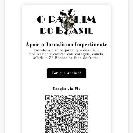
Apoie o Jornalismo Impertinente
Fortaleça o único jornal que desafia o
politicamente correto com coragem, caneta
afiada e Zé Espeto na linha de frente.
Por que apoiar?
Doação via Pix