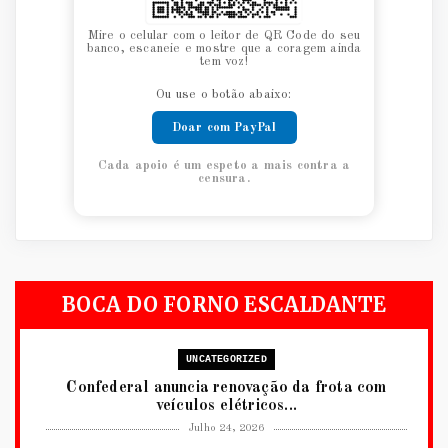
Mire o celular com o leitor de QR Code do seu
banco, escaneie e mostre que a coragem ainda
tem voz!
Ou use o botão abaixo:
Doar com PayPal
Cada apoio é um espeto a mais contra a
censura.
BOCA DO FORNO ESCALDANTE
UNCATEGORIZED
Confederal anuncia renovação da frota com
veículos elétricos...
Julho 24, 2026