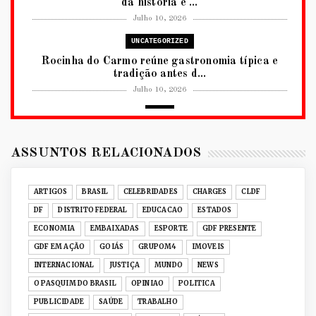
da história e ...
Julho 10, 2026
UNCATEGORIZED
Rocinha do Carmo reúne gastronomia típica e
tradição antes d...
Julho 10, 2026
2026
RUANDA CELEBRA O KWIBOHORA32 EM
BRASÍLIA COM CULTURA, DIPLOM...
ASSUNTOS RELACIONADOS
Julho 08, 2026
UNCATEGORIZED
ARTIGOS
BRASIL
CELEBRIDADES
CHARGES
CLDF
Senac-DF leva oficinas gastronômicas à 33ª
DF
DISTRITO FEDERAL
EDUCACAO
ESTADOS
Expochê com recei...
ECONOMIA
EMBAIXADAS
ESPORTE
GDF PRESENTE
Junho 15, 2026
GDF EM AÇÃO
GOIÁS
GRUPOM4
IMOVEIS
ACERVO DIGITAL
INTERNACIONAL
JUSTIÇA
MUNDO
NEWS
Acervo histórico de O Pasquim ganha novas
O PASQUIM DO BRASIL
OPINIAO
POLITICA
edições digitais e...
PUBLICIDADE
SAÚDE
TRABALHO
Junho 14, 2026