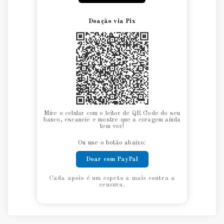
Doação via Pix
Mire o celular com o leitor de QR Code do seu
banco, escaneie e mostre que a coragem ainda
tem voz!
Ou use o botão abaixo:
Doar com PayPal
Cada apoio é um espeto a mais contra a
censura.