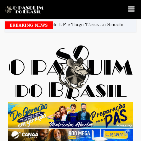
o do DF e Tiago Társis ao Senado
BREAKING NEWS
João Rodrigues é 
2026