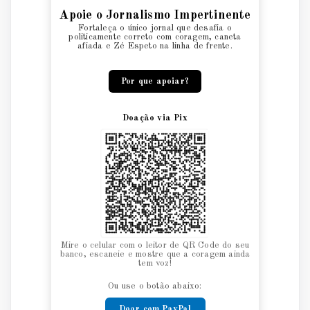
Apoie o Jornalismo Impertinente
Fortaleça o único jornal que desafia o
politicamente correto com coragem, caneta
afiada e Zé Espeto na linha de frente.
Por que apoiar?
Doação via Pix
Mire o celular com o leitor de QR Code do seu
banco, escaneie e mostre que a coragem ainda
tem voz!
Ou use o botão abaixo:
Doar com PayPal