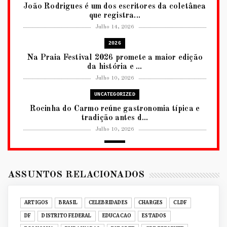
João Rodrigues é um dos escritores da coletânea
que registra...
Julho 14, 2026
2026
Na Praia Festival 2026 promete a maior edição
da história e ...
Julho 10, 2026
UNCATEGORIZED
Rocinha do Carmo reúne gastronomia típica e
tradição antes d...
Julho 10, 2026
2026
RUANDA CELEBRA O KWIBOHORA32 EM
BRASÍLIA COM CULTURA, DIPLOM...
ASSUNTOS RELACIONADOS
Julho 08, 2026
UNCATEGORIZED
ARTIGOS
BRASIL
CELEBRIDADES
CHARGES
CLDF
Senac-DF leva oficinas gastronômicas à 33ª
DF
DISTRITO FEDERAL
EDUCACAO
ESTADOS
Expochê com recei...