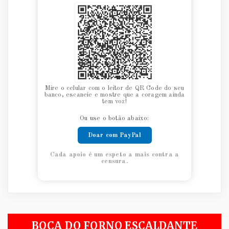
Mire o celular com o leitor de QR Code do seu
banco, escaneie e mostre que a coragem ainda
tem voz!
Ou use o botão abaixo:
Doar com PayPal
Cada apoio é um espeto a mais contra a
censura.
BOCA DO FORNO ESCALDANTE