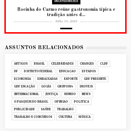
UNCATEGORIZED
Rocinha do Carmo reúne gastronomia típica e
tradição antes d...
Julho 10, 2026
2026
RUANDA CELEBRA O KWIBOHORA32 EM
BRASÍLIA COM CULTURA, DIPLOM...
ASSUNTOS RELACIONADOS
Julho 08, 2026
UNCATEGORIZED
ARTIGOS
BRASIL
CELEBRIDADES
CHARGES
CLDF
Senac-DF leva oficinas gastronômicas à 33ª
DF
DISTRITO FEDERAL
EDUCACAO
ESTADOS
Expochê com recei...
ECONOMIA
EMBAIXADAS
ESPORTE
GDF PRESENTE
Junho 15, 2026
GDF EM AÇÃO
GOIÁS
GRUPOM4
IMOVEIS
ACERVO DIGITAL
INTERNACIONAL
JUSTIÇA
MUNDO
NEWS
Acervo histórico de O Pasquim ganha novas
O PASQUIM DO BRASIL
OPINIAO
POLITICA
edições digitais e...
PUBLICIDADE
SAÚDE
TRABALHO
Junho 14, 2026
TRABALHO E CONCURSOS
CULTURA
MÚSICA
GRUPOM4
Nativas Grill prepara jantar especial para o Dia