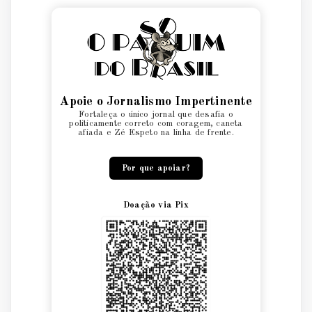
Apoie o Jornalismo Impertinente
Fortaleça o único jornal que desafia o
politicamente correto com coragem, caneta
afiada e Zé Espeto na linha de frente.
Por que apoiar?
Doação via Pix