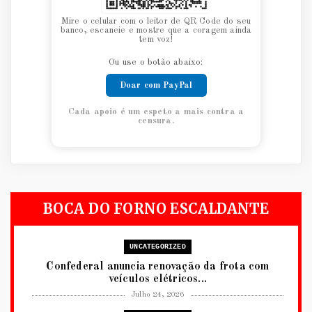
Mire o celular com o leitor de QR Code do seu
banco, escaneie e mostre que a coragem ainda
tem voz!
Ou use o botão abaixo:
Doar com PayPal
Cada apoio é um espeto a mais contra a
censura.
BOCA DO FORNO ESCALDANTE
UNCATEGORIZED
Confederal anuncia renovação da frota com
veículos elétricos...
Julho 24, 2026