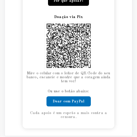
Por que apoiar?
Doação via Pix
Mire o celular com o leitor de QR Code do seu
banco, escaneie e mostre que a coragem ainda
tem voz!
Ou use o botão abaixo:
Doar com PayPal
Cada apoio é um espeto a mais contra a
censura.