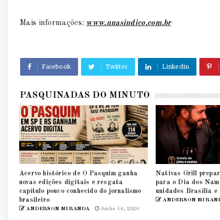
Mais informações:
www.unasindico.com.br
Facebook
Twitter
Linkedin
PASQUINADAS DO MINUTO
Acervo histórico de O Pasquim ganha
Nativas Grill prepar
novas edições digitais e resgata
para o Dia dos Nam
capítulo pouco conhecido do jornalismo
unidades Brasília e
brasileiro
ANDERSON MIRAN
ANDERSON MIRANDA
Junho 14, 2026