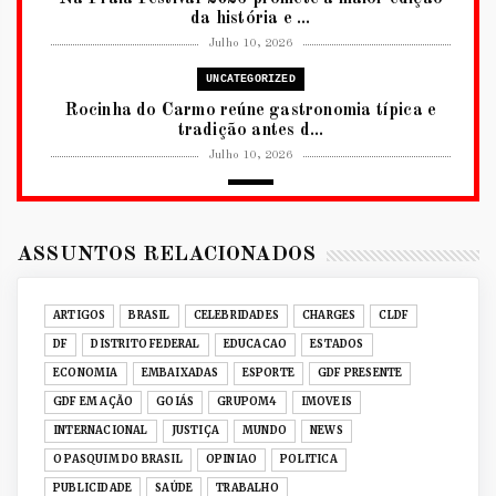
da história e ...
Julho 10, 2026
UNCATEGORIZED
Rocinha do Carmo reúne gastronomia típica e
tradição antes d...
Julho 10, 2026
2026
RUANDA CELEBRA O KWIBOHORA32 EM
BRASÍLIA COM CULTURA, DIPLOM...
ASSUNTOS RELACIONADOS
Julho 08, 2026
UNCATEGORIZED
ARTIGOS
BRASIL
CELEBRIDADES
CHARGES
CLDF
Senac-DF leva oficinas gastronômicas à 33ª
DF
DISTRITO FEDERAL
EDUCACAO
ESTADOS
Expochê com recei...
ECONOMIA
EMBAIXADAS
ESPORTE
GDF PRESENTE
Junho 15, 2026
GDF EM AÇÃO
GOIÁS
GRUPOM4
IMOVEIS
ACERVO DIGITAL
INTERNACIONAL
JUSTIÇA
MUNDO
NEWS
Acervo histórico de O Pasquim ganha novas
O PASQUIM DO BRASIL
OPINIAO
POLITICA
edições digitais e...
PUBLICIDADE
SAÚDE
TRABALHO
Junho 14, 2026