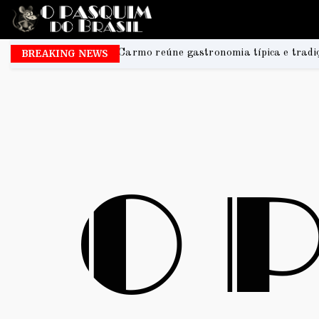
rmo reúne gastronomia típica e tradição antes da Festa de No
BREAKING NEWS