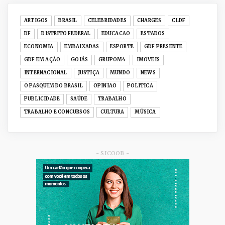
UNCATEGORIZED
ARTIGOS
BRASIL
CELEBRIDADES
CHARGES
CLDF
Senac-DF leva oficinas gastronômicas à 33ª
DF
DISTRITO FEDERAL
EDUCACAO
ESTADOS
Expochê com recei...
ECONOMIA
EMBAIXADAS
ESPORTE
GDF PRESENTE
Junho 15, 2026
GDF EM AÇÃO
GOIÁS
GRUPOM4
IMOVEIS
ACERVO DIGITAL
INTERNACIONAL
JUSTIÇA
MUNDO
NEWS
Acervo histórico de O Pasquim ganha novas
O PASQUIM DO BRASIL
OPINIAO
POLITICA
edições digitais e...
PUBLICIDADE
SAÚDE
TRABALHO
Junho 14, 2026
TRABALHO E CONCURSOS
CULTURA
MÚSICA
GRUPOM4
Nativas Grill prepara jantar especial para o Dia
dos Namorad...
Junho 12, 2026
- SICOOB -
GRUPOM4
Celina Leão vira a página do CAD-DF e inicia
nova fase de ec...
Junho 09, 2026