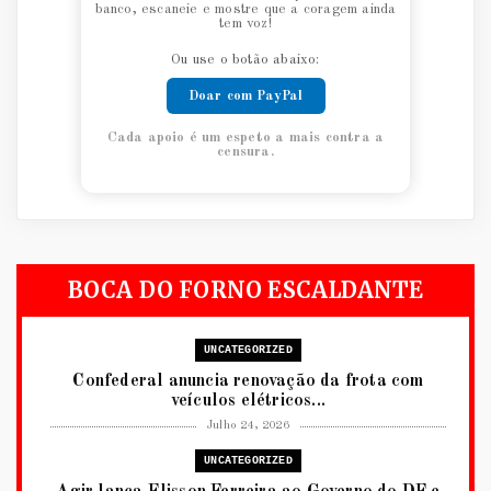
banco, escaneie e mostre que a coragem ainda
tem voz!
Ou use o botão abaixo:
Doar com PayPal
Cada apoio é um espeto a mais contra a
censura.
BOCA DO FORNO ESCALDANTE
UNCATEGORIZED
Confederal anuncia renovação da frota com
veículos elétricos...
Julho 24, 2026
UNCATEGORIZED