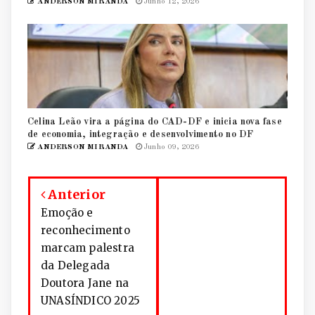
ANDERSON MIRANDA
Junho 12, 2026
Celina Leão vira a página do CAD-DF e inicia nova fase
de economia, integração e desenvolvimento no DF
ANDERSON MIRANDA
Junho 09, 2026
Anterior
Emoção e
reconhecimento
marcam palestra
da Delegada
Doutora Jane na
UNASÍNDICO 2025