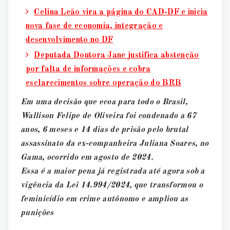
Celina Leão vira a página do CAD-DF e inicia
nova fase de economia, integração e
desenvolvimento no DF
Deputada Doutora Jane justifica abstenção
por falta de informações e cobra
esclarecimentos sobre operação do BRB
Em uma decisão que ecoa para todo o Brasil,
Wallison Felipe de Oliveira foi condenado a 67
anos, 6 meses e 14 dias de prisão pelo brutal
assassinato da ex-companheira Juliana Soares, no
Gama, ocorrido em agosto de 2024.
Essa é a maior pena já registrada até agora sob a
vigência da Lei 14.994/2024, que transformou o
feminicídio em crime autônomo e ampliou as
punições