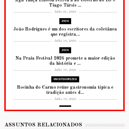
Agir lança Elisson Ferreira ao Governo do DF e
Tiago Társis ...
Julho 21, 2026
2026
João Rodrigues é um dos escritores da coletânea
que registra...
Julho 14, 2026
2026
Na Praia Festival 2026 promete a maior edição
da história e ...
Julho 10, 2026
UNCATEGORIZED
Rocinha do Carmo reúne gastronomia típica e
tradição antes d...
Julho 10, 2026
2026
RUANDA CELEBRA O KWIBOHORA32 EM
BRASÍLIA COM CULTURA, DIPLOM...
ASSUNTOS RELACIONADOS
Julho 08, 2026