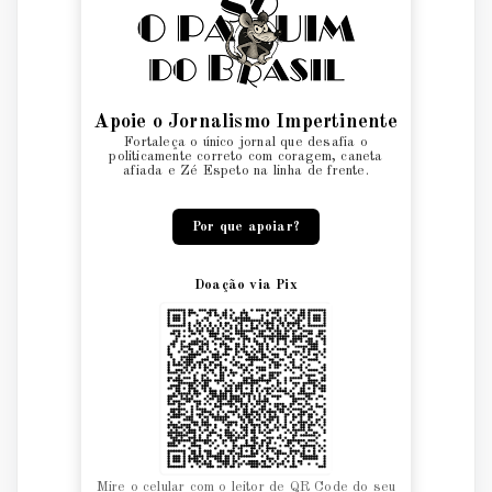
Apoie o Jornalismo Impertinente
Fortaleça o único jornal que desafia o
politicamente correto com coragem, caneta
afiada e Zé Espeto na linha de frente.
Por que apoiar?
Doação via Pix
Mire o celular com o leitor de QR Code do seu