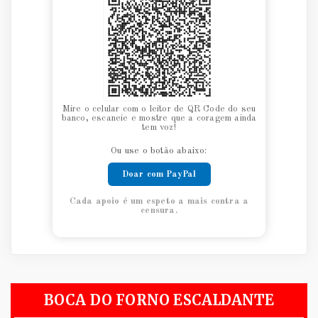
Mire o celular com o leitor de QR Code do seu
banco, escaneie e mostre que a coragem ainda
tem voz!
Ou use o botão abaixo:
Doar com PayPal
Cada apoio é um espeto a mais contra a
censura.
BOCA DO FORNO ESCALDANTE