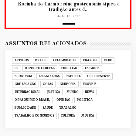
Rocinha do Carmo reúne gastronomia típica e
tradição antes d...
Julho 10, 2026
2026
RUANDA CELEBRA O KWIBOHORA32 EM
BRASÍLIA COM CULTURA, DIPLOM...
ASSUNTOS RELACIONADOS
Julho 08, 2026
UNCATEGORIZED
ARTIGOS
BRASIL
CELEBRIDADES
CHARGES
CLDF
Senac-DF leva oficinas gastronômicas à 33ª
DF
DISTRITO FEDERAL
EDUCACAO
ESTADOS
Expochê com recei...
ECONOMIA
EMBAIXADAS
ESPORTE
GDF PRESENTE
Junho 15, 2026
GDF EM AÇÃO
GOIÁS
GRUPOM4
IMOVEIS
ACERVO DIGITAL
INTERNACIONAL
JUSTIÇA
MUNDO
NEWS
Acervo histórico de O Pasquim ganha novas
O PASQUIM DO BRASIL
OPINIAO
POLITICA
edições digitais e...
PUBLICIDADE
SAÚDE
TRABALHO
Junho 14, 2026
TRABALHO E CONCURSOS
CULTURA
MÚSICA
GRUPOM4
Nativas Grill prepara jantar especial para o Dia
dos Namorad...