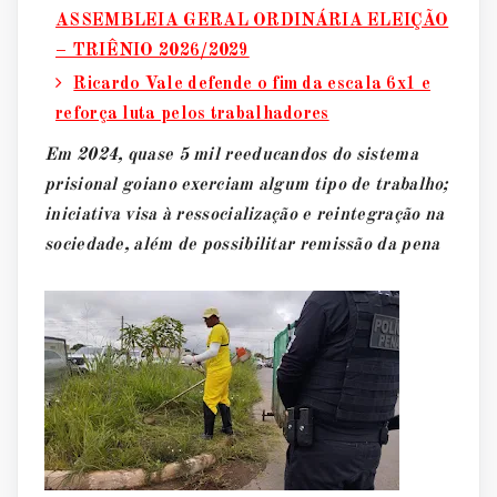
ASSEMBLEIA GERAL ORDINÁRIA ELEIÇÃO
– TRIÊNIO 2026/2029
Ricardo Vale defende o fim da escala 6x1 e
reforça luta pelos trabalhadores
Em 2024, quase 5 mil reeducandos do sistema
prisional goiano exerciam algum tipo de trabalho;
iniciativa visa à ressocialização e reintegração na
sociedade, além de possibilitar remissão da pena