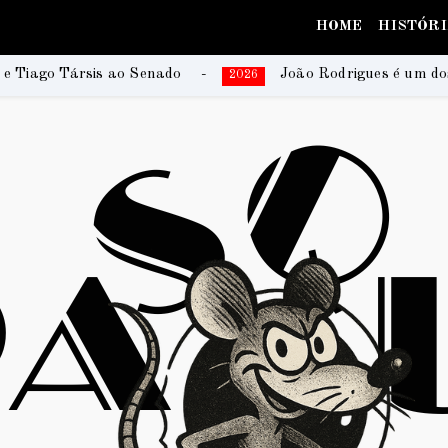
HOME
HISTÓR
o
João Rodrigues é um dos escritores da coletânea 
2026