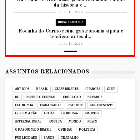
da história e ...
Julho 10, 2026
UNCATEGORIZED
Rocinha do Carmo reúne gastronomia típica e
tradição antes d...
Julho 10, 2026
2026
RUANDA CELEBRA O KWIBOHORA32 EM
BRASÍLIA COM CULTURA, DIPLOM...
ASSUNTOS RELACIONADOS
Julho 08, 2026
UNCATEGORIZED
ARTIGOS
BRASIL
CELEBRIDADES
CHARGES
CLDF
Senac-DF leva oficinas gastronômicas à 33ª
DF
DISTRITO FEDERAL
EDUCACAO
ESTADOS
Expochê com recei...
ECONOMIA
EMBAIXADAS
ESPORTE
GDF PRESENTE
Junho 15, 2026
GDF EM AÇÃO
GOIÁS
GRUPOM4
IMOVEIS
ACERVO DIGITAL
INTERNACIONAL
JUSTIÇA
MUNDO
NEWS
Acervo histórico de O Pasquim ganha novas
O PASQUIM DO BRASIL
OPINIAO
POLITICA
edições digitais e...
PUBLICIDADE
SAÚDE
TRABALHO
Junho 14, 2026