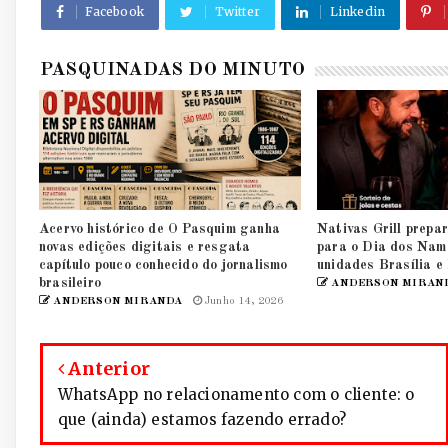
Facebook
Twitter
Linkedin
PASQUINADAS DO MINUTO
Acervo histórico de O Pasquim ganha
Nativas Grill prepar
novas edições digitais e resgata
para o Dia dos Nam
capítulo pouco conhecido do jornalismo
unidades Brasília e
brasileiro
ANDERSON MIRAN
ANDERSON MIRANDA
Junho 14, 2026
Anterior
WhatsApp no relacionamento com o cliente: o
que (ainda) estamos fazendo errado?