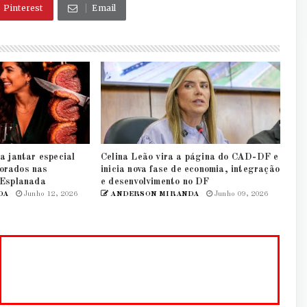
Pinterest
Email
a jantar especial
Celina Leão vira a página do CAD-DF e
orados nas
inicia nova fase de economia, integração
 Esplanada
e desenvolvimento no DF
DA
Junho 12, 2026
ANDERSON MIRANDA
Junho 09, 2026