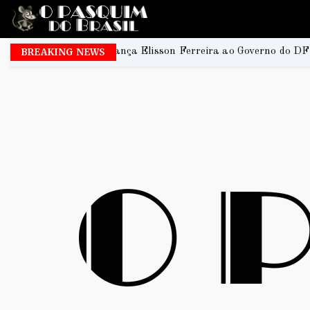
nça Elisson Ferreira ao Governo do DF e Tiago Társis ao Senad
BREAKING NEWS