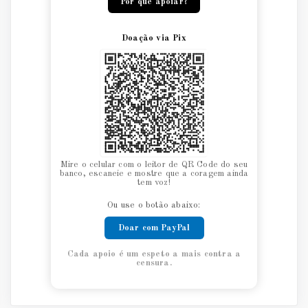
Por que apoiar?
Doação via Pix
Mire o celular com o leitor de QR Code do seu
banco, escaneie e mostre que a coragem ainda
tem voz!
Ou use o botão abaixo:
Doar com PayPal
Cada apoio é um espeto a mais contra a
censura.