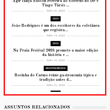
Agir lança Elisson Ferreira ao Governo do DF e
Tiago Társis ...
Julho 21, 2026
2026
João Rodrigues é um dos escritores da coletânea
que registra...
Julho 14, 2026
2026
Na Praia Festival 2026 promete a maior edição
da história e ...
Julho 10, 2026
UNCATEGORIZED
Rocinha do Carmo reúne gastronomia típica e
tradição antes d...
Julho 10, 2026
2026
RUANDA CELEBRA O KWIBOHORA32 EM
BRASÍLIA COM CULTURA, DIPLOM...
ASSUNTOS RELACIONADOS