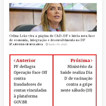
Celina Leão vira a página do CAD-DF e inicia nova fase
de economia, integração e desenvolvimento no DF
ANDERSON MIRANDA
Junho 09, 2026
Anterior
Próxima
PF deflagra
Ministério da
Operação Face Off
Saúde realiza Dia
contra
D de vacinação
fraudadores de
contra a gripe
contas vinculadas
neste sábado (10)
à plataforma
GOV.BR