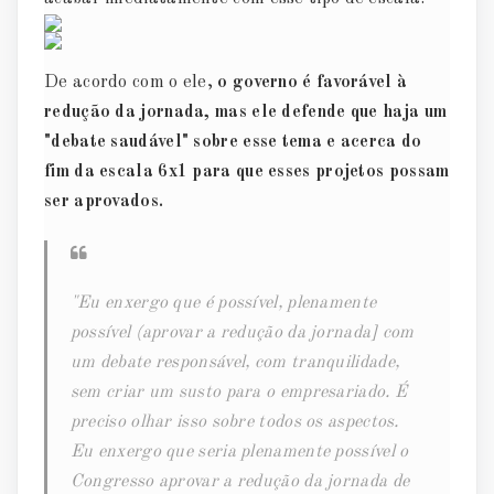
De acordo com o ele,
o governo é favorável à
redução da jornada, mas ele defende que haja um
"debate saudável" sobre esse tema e acerca do
fim da escala 6x1 para que esses projetos possam
ser aprovados.
"Eu enxergo que é possível, plenamente
possível (aprovar a redução da jornada] com
um debate responsável, com tranquilidade,
sem criar um susto para o empresariado. É
preciso olhar isso sobre todos os aspectos.
Eu enxergo que seria plenamente possível o
Congresso aprovar a redução da jornada de