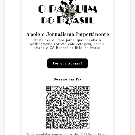
Apoie o Jornalismo Impertinente
Fortaleça o único jornal que desafia o
politicamente correto com coragem, caneta
afiada e Zé Espeto na linha de frente.
Por que apoiar?
Doação via Pix
Mire o celular com o leitor de QR Code do seu