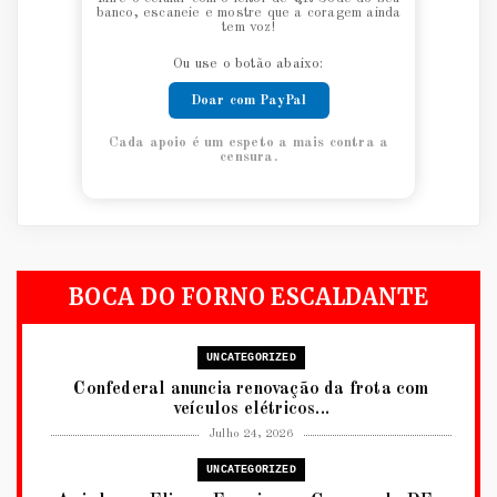
banco, escaneie e mostre que a coragem ainda
tem voz!
Ou use o botão abaixo:
Doar com PayPal
Cada apoio é um espeto a mais contra a
censura.
BOCA DO FORNO ESCALDANTE
UNCATEGORIZED
Confederal anuncia renovação da frota com
veículos elétricos...
Julho 24, 2026
UNCATEGORIZED