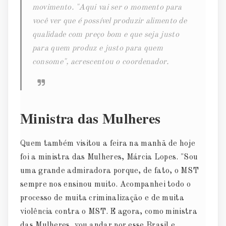
movimento. "Aqui vai ser o momento para
você ver que é possível produzir alimento de
qualidade com preço bom e que seja justo
para quem produz e justo para quem
consome", acrescentou o coordenador.
Ministra das Mulheres
Quem também visitou a feira na manhã de hoje
foi a ministra das Mulheres, Márcia Lopes. "Sou
uma grande admiradora porque, de fato, o MST
sempre nos ensinou muito. Acompanhei todo o
processo de muita criminalização e de muita
violência contra o MST. E agora, como ministra
das Mulheres, vou andar por esse Brasil e