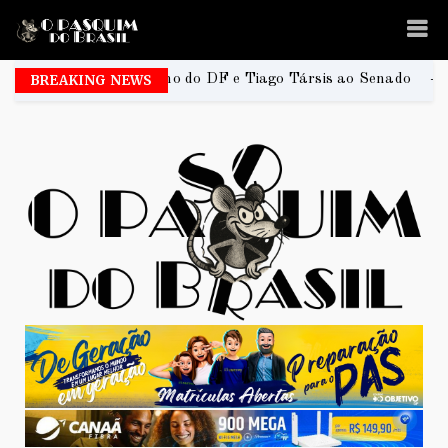
rno do DF e Tiago Társis ao Senado
BREAKING NEWS
João Rodrigues
2026