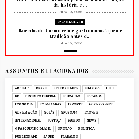
da história e ...
Julho 10, 2026
UNCATEGORIZED
Rocinha do Carmo reúne gastronomia típica e
tradição antes d...
Julho 10, 2026
2026
RUANDA CELEBRA O KWIBOHORA32 EM
BRASÍLIA COM CULTURA, DIPLOM...
ASSUNTOS RELACIONADOS
Julho 08, 2026
UNCATEGORIZED
ARTIGOS
BRASIL
CELEBRIDADES
CHARGES
CLDF
Senac-DF leva oficinas gastronômicas à 33ª
DF
DISTRITO FEDERAL
EDUCACAO
ESTADOS
Expochê com recei...
ECONOMIA
EMBAIXADAS
ESPORTE
GDF PRESENTE
Junho 15, 2026
GDF EM AÇÃO
GOIÁS
GRUPOM4
IMOVEIS
ACERVO DIGITAL
INTERNACIONAL
JUSTIÇA
MUNDO
NEWS
Acervo histórico de O Pasquim ganha novas
O PASQUIM DO BRASIL
OPINIAO
POLITICA
edições digitais e...
PUBLICIDADE
SAÚDE
TRABALHO
Junho 14, 2026