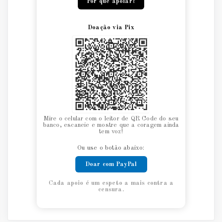
Por que apoiar?
Doação via Pix
Mire o celular com o leitor de QR Code do seu
banco, escaneie e mostre que a coragem ainda
tem voz!
Ou use o botão abaixo:
Doar com PayPal
Cada apoio é um espeto a mais contra a
censura.