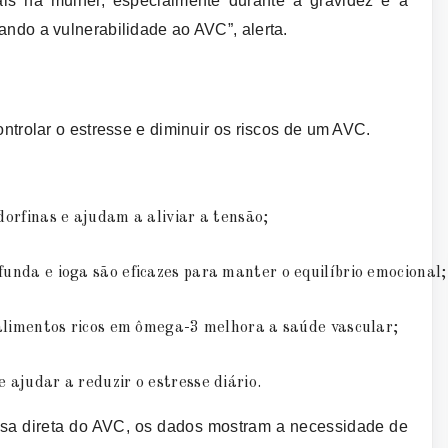
s na mulher, especialmente durante a gravidez e a
do a vulnerabilidade ao AVC”, alerta.
trolar o estresse e diminuir os riscos de um AVC.
ndorfinas e ajudam a aliviar a tensão;
funda e ioga são eficazes para manter o equilíbrio emocional;
e alimentos ricos em ômega-3 melhora a saúde vascular;
e ajudar a reduzir o estresse diário.
usa direta do AVC, os dados mostram a necessidade de