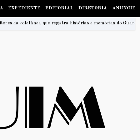
IA
EXPEDIENTE
EDITORIAL
DIRETORIA
ANUNCIE
gistra histórias e memórias do Guará
Na Praia Fest
2026