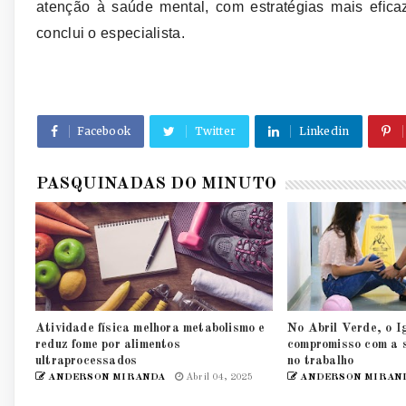
atenção à saúde mental, com estratégias mais efica
conclui o especialista.
Facebook
Twitter
Linkedin
PASQUINADAS DO MINUTO
Atividade física melhora metabolismo e
No Abril Verde, o I
reduz fome por alimentos
compromisso com a 
ultraprocessados
no trabalho
ANDERSON MIRANDA
Abril 04, 2025
ANDERSON MIRAN