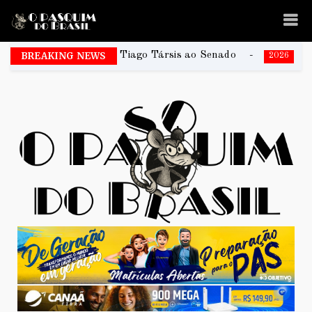
DF e Tiago Társis ao Senado
BREAKING NEWS
João Rodrigues é um d
2026