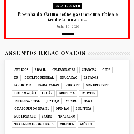
UNCATEGORIZED
Rocinha do Carmo reúne gastronomia típica e
tradição antes d...
Julho 10, 2026
2026
RUANDA CELEBRA O KWIBOHORA32 EM
BRASÍLIA COM CULTURA, DIPLOM...
ASSUNTOS RELACIONADOS
Julho 08, 2026
UNCATEGORIZED
ARTIGOS
BRASIL
CELEBRIDADES
CHARGES
CLDF
Senac-DF leva oficinas gastronômicas à 33ª
DF
DISTRITO FEDERAL
EDUCACAO
ESTADOS
Expochê com recei...
ECONOMIA
EMBAIXADAS
ESPORTE
GDF PRESENTE
Junho 15, 2026
GDF EM AÇÃO
GOIÁS
GRUPOM4
IMOVEIS
ACERVO DIGITAL
INTERNACIONAL
JUSTIÇA
MUNDO
NEWS
Acervo histórico de O Pasquim ganha novas
O PASQUIM DO BRASIL
OPINIAO
POLITICA
edições digitais e...
PUBLICIDADE
SAÚDE
TRABALHO
Junho 14, 2026
TRABALHO E CONCURSOS
CULTURA
MÚSICA
GRUPOM4