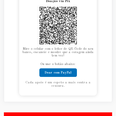
Doação via Pix
Mire o celular com o leitor de QR Code do seu
banco, escaneie e mostre que a coragem ainda
tem voz!
Ou use o botão abaixo:
Doar com PayPal
Cada apoio é um espeto a mais contra a
censura.