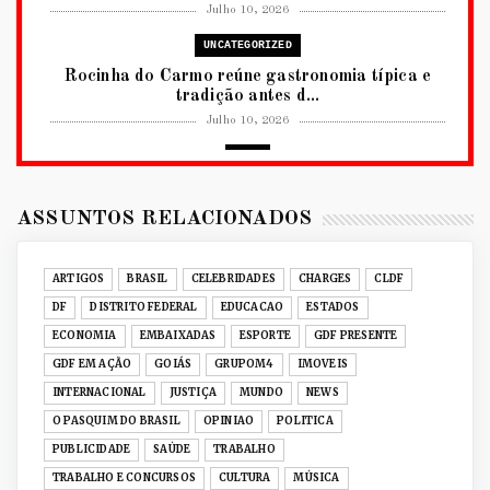
Julho 10, 2026
UNCATEGORIZED
Rocinha do Carmo reúne gastronomia típica e
tradição antes d...
Julho 10, 2026
2026
RUANDA CELEBRA O KWIBOHORA32 EM
BRASÍLIA COM CULTURA, DIPLOM...
ASSUNTOS RELACIONADOS
Julho 08, 2026
UNCATEGORIZED
ARTIGOS
BRASIL
CELEBRIDADES
CHARGES
CLDF
Senac-DF leva oficinas gastronômicas à 33ª
DF
DISTRITO FEDERAL
EDUCACAO
ESTADOS
Expochê com recei...
ECONOMIA
EMBAIXADAS
ESPORTE
GDF PRESENTE
Junho 15, 2026
GDF EM AÇÃO
GOIÁS
GRUPOM4
IMOVEIS
ACERVO DIGITAL
INTERNACIONAL
JUSTIÇA
MUNDO
NEWS
Acervo histórico de O Pasquim ganha novas
O PASQUIM DO BRASIL
OPINIAO
POLITICA
edições digitais e...
PUBLICIDADE
SAÚDE
TRABALHO
Junho 14, 2026
TRABALHO E CONCURSOS
CULTURA
MÚSICA
GRUPOM4