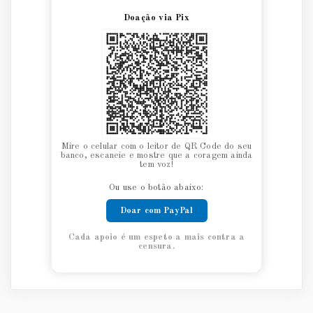
Doação via Pix
Mire o celular com o leitor de QR Code do seu
banco, escaneie e mostre que a coragem ainda
tem voz!
Ou use o botão abaixo:
Doar com PayPal
Cada apoio é um espeto a mais contra a
censura.