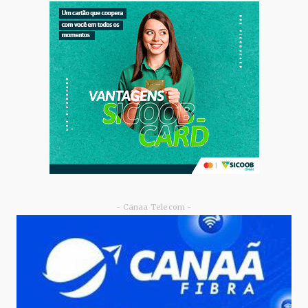
GRUPOM4
Celina Leão vira a página do CAD-DF e inicia
nova fase de ec...
Junho 09, 2026
- Canaa Telecom -