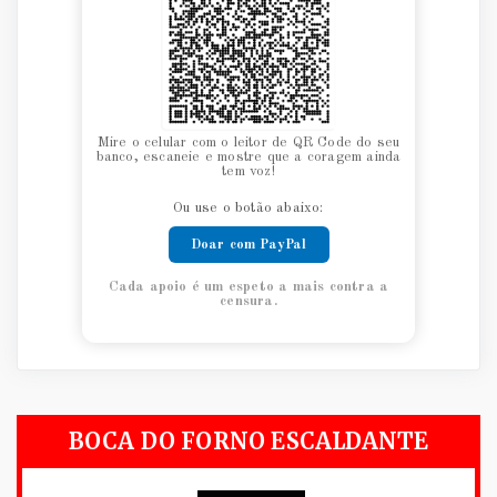
Mire o celular com o leitor de QR Code do seu
banco, escaneie e mostre que a coragem ainda
tem voz!
Ou use o botão abaixo:
Doar com PayPal
Cada apoio é um espeto a mais contra a
censura.
BOCA DO FORNO ESCALDANTE