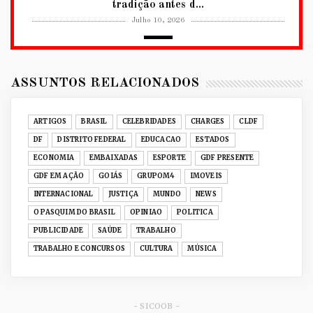
tradição antes d...
Julho 10, 2026
2026
RUANDA CELEBRA O KWIBOHORA32 EM
BRASÍLIA COM CULTURA, DIPLOM...
ASSUNTOS RELACIONADOS
Julho 08, 2026
UNCATEGORIZED
ARTIGOS
BRASIL
CELEBRIDADES
CHARGES
CLDF
Senac-DF leva oficinas gastronômicas à 33ª
DF
DISTRITO FEDERAL
EDUCACAO
ESTADOS
Expochê com recei...
ECONOMIA
EMBAIXADAS
ESPORTE
GDF PRESENTE
Junho 15, 2026
GDF EM AÇÃO
GOIÁS
GRUPOM4
IMOVEIS
ACERVO DIGITAL
INTERNACIONAL
JUSTIÇA
MUNDO
NEWS
Acervo histórico de O Pasquim ganha novas
O PASQUIM DO BRASIL
OPINIAO
POLITICA
edições digitais e...
PUBLICIDADE
SAÚDE
TRABALHO
Junho 14, 2026
TRABALHO E CONCURSOS
CULTURA
MÚSICA
GRUPOM4
Nativas Grill prepara jantar especial para o Dia
dos Namorad...
Junho 12, 2026
- SICOOB -