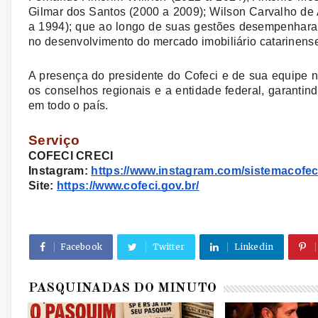
Gilmar dos Santos (2000 a 2009); Wilson Carvalho de
a 1994); que ao longo de suas gestões desempenharam
no desenvolvimento do mercado imobiliário catarinens
A presença do presidente do Cofeci e de sua equipe na
os conselhos regionais e a entidade federal, garantin
em todo o país.
Serviço
COFECI CRECI
Instagram:
https://www.instagram.com/sistemacofeci
Site:
https://www.cofeci.gov.br/
Facebook
Twitter
Linkedin
PASQUINADAS DO MINUTO