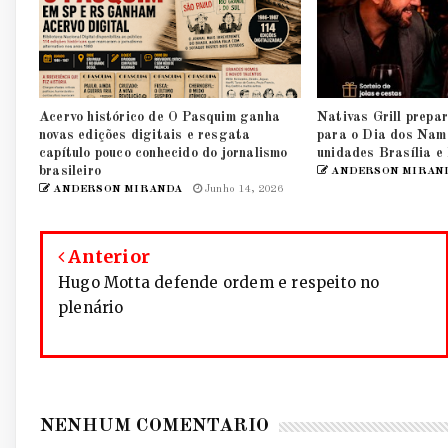
Acervo histórico de O Pasquim ganha
Nativas Grill prepar
novas edições digitais e resgata
para o Dia dos Nam
capítulo pouco conhecido do jornalismo
unidades Brasília e
brasileiro
ANDERSON MIRAN
ANDERSON MIRANDA
Junho 14, 2026
Anterior
Hugo Motta defende ordem e respeito no
plenário
NENHUM COMENTÁRIO