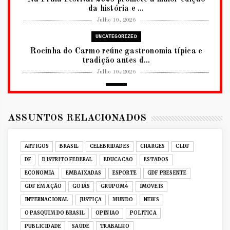
da história e ...
Julho 10, 2026
UNCATEGORIZED
Rocinha do Carmo reúne gastronomia típica e
tradição antes d...
Julho 10, 2026
2026
RUANDA CELEBRA O KWIBOHORA32 EM
BRASÍLIA COM CULTURA, DIPLOM...
ASSUNTOS RELACIONADOS
Julho 08, 2026
UNCATEGORIZED
ARTIGOS
BRASIL
CELEBRIDADES
CHARGES
CLDF
Senac-DF leva oficinas gastronômicas à 33ª
DF
DISTRITO FEDERAL
EDUCACAO
ESTADOS
Expochê com recei...
ECONOMIA
EMBAIXADAS
ESPORTE
GDF PRESENTE
Junho 15, 2026
GDF EM AÇÃO
GOIÁS
GRUPOM4
IMOVEIS
ACERVO DIGITAL
INTERNACIONAL
JUSTIÇA
MUNDO
NEWS
Acervo histórico de O Pasquim ganha novas
O PASQUIM DO BRASIL
OPINIAO
POLITICA
edições digitais e...
PUBLICIDADE
SAÚDE
TRABALHO
Junho 14, 2026