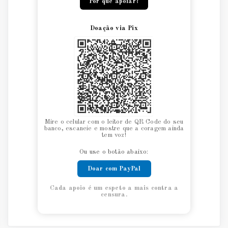
Por que apoiar?
Doação via Pix
Mire o celular com o leitor de QR Code do seu
banco, escaneie e mostre que a coragem ainda
tem voz!
Ou use o botão abaixo:
Doar com PayPal
Cada apoio é um espeto a mais contra a
censura.