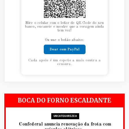
Mire o celular com o leitor de QR Code do seu
banco, escaneie e mostre que a coragem ainda
tem voz!
Ou use o botão abaixo:
Doar com PayPal
Cada apoio é um espeto a mais contra a
censura.
BOCA DO FORNO ESCALDANTE
UNCATEGORIZED
Confederal anuncia renovação da frota com