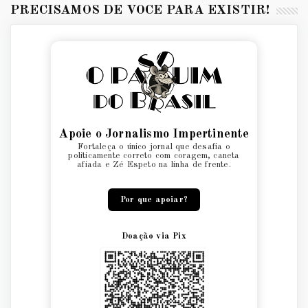
PRECISAMOS DE VOCÊ PARA EXISTIR!
Apoie o Jornalismo Impertinente
Fortaleça o único jornal que desafia o
politicamente correto com coragem, caneta
afiada e Zé Espeto na linha de frente.
Por que apoiar?
Doação via Pix