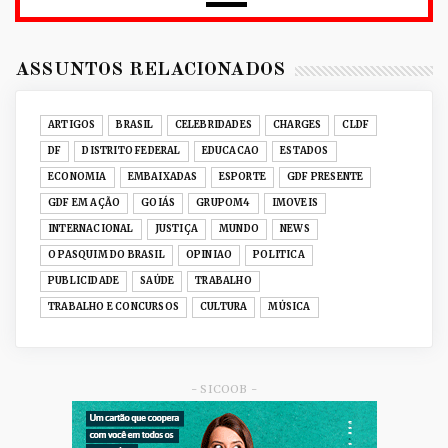
2026
RUANDA CELEBRA O KWIBOHORA32 EM
BRASÍLIA COM CULTURA, DIPLOM...
ASSUNTOS RELACIONADOS
Julho 08, 2026
UNCATEGORIZED
ARTIGOS
BRASIL
CELEBRIDADES
CHARGES
CLDF
Senac-DF leva oficinas gastronômicas à 33ª
DF
DISTRITO FEDERAL
EDUCACAO
ESTADOS
Expochê com recei...
ECONOMIA
EMBAIXADAS
ESPORTE
GDF PRESENTE
Junho 15, 2026
GDF EM AÇÃO
GOIÁS
GRUPOM4
IMOVEIS
ACERVO DIGITAL
INTERNACIONAL
JUSTIÇA
MUNDO
NEWS
Acervo histórico de O Pasquim ganha novas
O PASQUIM DO BRASIL
OPINIAO
POLITICA
edições digitais e...
PUBLICIDADE
SAÚDE
TRABALHO
Junho 14, 2026
TRABALHO E CONCURSOS
CULTURA
MÚSICA
GRUPOM4
Nativas Grill prepara jantar especial para o Dia
dos Namorad...
Junho 12, 2026
- SICOOB -
GRUPOM4
Celina Leão vira a página do CAD-DF e inicia