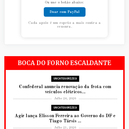
Ou use o botão abaixo:
Doar com PayPal
Cada apoio é um espeto a mais contra a
censura.
BOCA DO FORNO ESCALDANTE
UNCATEGORIZED
Confederal anuncia renovação da frota com
veículos elétricos...
Julho 24, 2026
UNCATEGORIZED
Agir lança Elisson Ferreira ao Governo do DF e
Tiago Társis ...
Julho 21, 2026