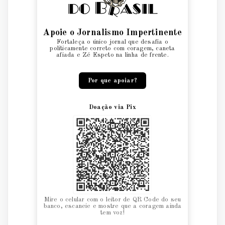
Apoie o Jornalismo Impertinente
Fortaleça o único jornal que desafia o
politicamente correto com coragem, caneta
afiada e Zé Espeto na linha de frente.
Por que apoiar?
Doação via Pix
Mire o celular com o leitor de QR Code do seu
banco, escaneie e mostre que a coragem ainda
tem voz!