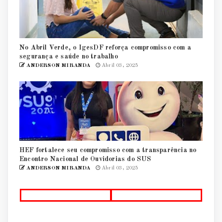
No Abril Verde, o IgesDF reforça compromisso com a
segurança e saúde no trabalho
ANDERSON MIRANDA
Abril 03, 2025
HEF fortalece seu compromisso com a transparência no
Encontro Nacional de Ouvidorias do SUS
ANDERSON MIRANDA
Abril 03, 2025