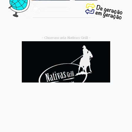
- Churrascaria Nativas Grill -