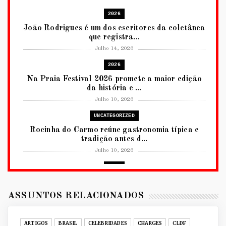
2026
João Rodrigues é um dos escritores da coletânea
que registra...
Julho 14, 2026
2026
Na Praia Festival 2026 promete a maior edição
da história e ...
Julho 10, 2026
UNCATEGORIZED
Rocinha do Carmo reúne gastronomia típica e
tradição antes d...
Julho 10, 2026
2026
RUANDA CELEBRA O KWIBOHORA32 EM
BRASÍLIA COM CULTURA, DIPLOM...
ASSUNTOS RELACIONADOS
Julho 08, 2026
UNCATEGORIZED
ARTIGOS
BRASIL
CELEBRIDADES
CHARGES
CLDF