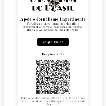
Apoie o Jornalismo Impertinente
Fortaleça o único jornal que desafia o
politicamente correto com coragem, caneta
afiada e Zé Espeto na linha de frente.
Por que apoiar?
Doação via Pix
Mire o celular com o leitor de QR Code do seu
banco, escaneie e mostre que a coragem ainda
tem voz!