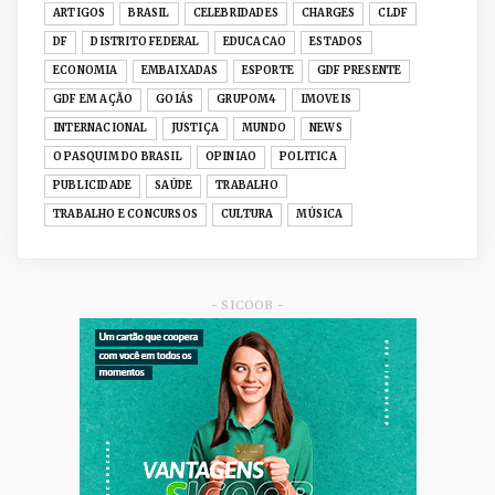
UNCATEGORIZED
ARTIGOS
BRASIL
CELEBRIDADES
CHARGES
CLDF
Senac-DF leva oficinas gastronômicas à 33ª
DF
DISTRITO FEDERAL
EDUCACAO
ESTADOS
Expochê com recei...
ECONOMIA
EMBAIXADAS
ESPORTE
GDF PRESENTE
Junho 15, 2026
GDF EM AÇÃO
GOIÁS
GRUPOM4
IMOVEIS
ACERVO DIGITAL
INTERNACIONAL
JUSTIÇA
MUNDO
NEWS
Acervo histórico de O Pasquim ganha novas
O PASQUIM DO BRASIL
OPINIAO
POLITICA
edições digitais e...
PUBLICIDADE
SAÚDE
TRABALHO
Junho 14, 2026
TRABALHO E CONCURSOS
CULTURA
MÚSICA
GRUPOM4
Nativas Grill prepara jantar especial para o Dia
dos Namorad...
Junho 12, 2026
- SICOOB -
GRUPOM4
Celina Leão vira a página do CAD-DF e inicia
nova fase de ec...
Junho 09, 2026