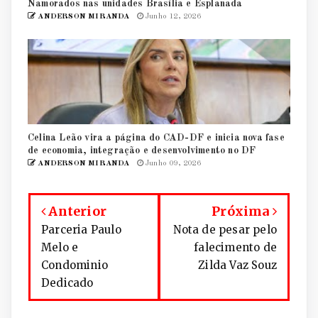
Namorados nas unidades Brasília e Esplanada
ANDERSON MIRANDA
Junho 12, 2026
Celina Leão vira a página do CAD-DF e inicia nova fase
de economia, integração e desenvolvimento no DF
ANDERSON MIRANDA
Junho 09, 2026
Anterior
Próxima
Parceria Paulo
Nota de pesar pelo
Melo e
falecimento de
Condominio
Zilda Vaz Souz
Dedicado