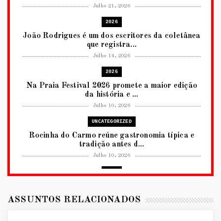
Julho 21, 2026
2026
João Rodrigues é um dos escritores da coletânea
que registra...
Julho 14, 2026
2026
Na Praia Festival 2026 promete a maior edição
da história e ...
Julho 10, 2026
UNCATEGORIZED
Rocinha do Carmo reúne gastronomia típica e
tradição antes d...
Julho 10, 2026
2026
RUANDA CELEBRA O KWIBOHORA32 EM
BRASÍLIA COM CULTURA, DIPLOM...
ASSUNTOS RELACIONADOS
Julho 08, 2026