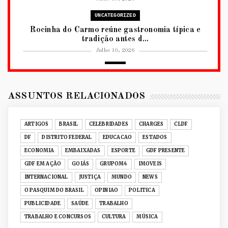
UNCATEGORIZED
Rocinha do Carmo reúne gastronomia típica e
tradição antes d...
Julho 10, 2026
2026
RUANDA CELEBRA O KWIBOHORA32 EM
BRASÍLIA COM CULTURA, DIPLOM...
ASSUNTOS RELACIONADOS
Julho 08, 2026
UNCATEGORIZED
ARTIGOS
BRASIL
CELEBRIDADES
CHARGES
CLDF
Senac-DF leva oficinas gastronômicas à 33ª
DF
DISTRITO FEDERAL
EDUCACAO
ESTADOS
Expochê com recei...
ECONOMIA
EMBAIXADAS
ESPORTE
GDF PRESENTE
Junho 15, 2026
GDF EM AÇÃO
GOIÁS
GRUPOM4
IMOVEIS
ACERVO DIGITAL
INTERNACIONAL
JUSTIÇA
MUNDO
NEWS
Acervo histórico de O Pasquim ganha novas
O PASQUIM DO BRASIL
OPINIAO
POLITICA
edições digitais e...
PUBLICIDADE
SAÚDE
TRABALHO
Junho 14, 2026
TRABALHO E CONCURSOS
CULTURA
MÚSICA
GRUPOM4