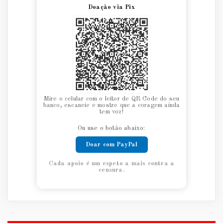
Doação via Pix
Mire o celular com o leitor de QR Code do seu
banco, escaneie e mostre que a coragem ainda
tem voz!
Ou use o botão abaixo:
Doar com PayPal
Cada apoio é um espeto a mais contra a
censura.