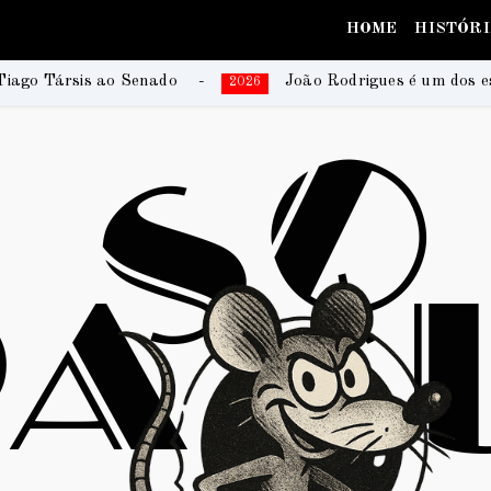
HOME
HISTÓR
João Rodrigues é um dos escritores da coletânea que r
2026