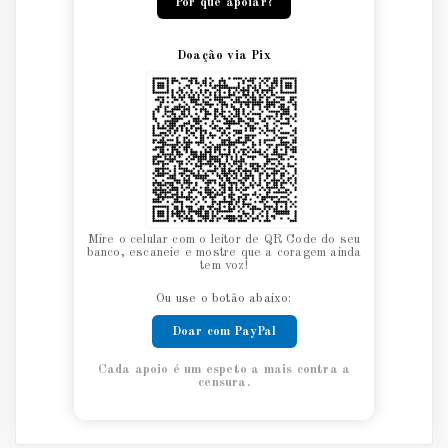
Por que apoiar?
Doação via Pix
Mire o celular com o leitor de QR Code do seu
banco, escaneie e mostre que a coragem ainda
tem voz!
Ou use o botão abaixo:
Doar com PayPal
Cada apoio é um espeto a mais contra a
censura.