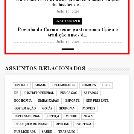
da história e ...
Julho 10, 2026
UNCATEGORIZED
Rocinha do Carmo reúne gastronomia típica e
tradição antes d...
Julho 10, 2026
2026
RUANDA CELEBRA O KWIBOHORA32 EM
BRASÍLIA COM CULTURA, DIPLOM...
ASSUNTOS RELACIONADOS
Julho 08, 2026
UNCATEGORIZED
ARTIGOS
BRASIL
CELEBRIDADES
CHARGES
CLDF
Senac-DF leva oficinas gastronômicas à 33ª
DF
DISTRITO FEDERAL
EDUCACAO
ESTADOS
Expochê com recei...
ECONOMIA
EMBAIXADAS
ESPORTE
GDF PRESENTE
Junho 15, 2026
GDF EM AÇÃO
GOIÁS
GRUPOM4
IMOVEIS
ACERVO DIGITAL
INTERNACIONAL
JUSTIÇA
MUNDO
NEWS
Acervo histórico de O Pasquim ganha novas
O PASQUIM DO BRASIL
OPINIAO
POLITICA
edições digitais e...
PUBLICIDADE
SAÚDE
TRABALHO
Junho 14, 2026