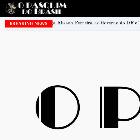
lisson Ferreira ao Governo do DF e Tiago Társis ao Senado
BREAKING NEWS