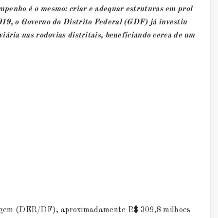
mpenho é o mesmo: criar e adequar estruturas em prol
19, o Governo do Distrito Federal (GDF) já investiu
iária nas rodovias distritais, beneficiando cerca de um
agem (DER/DF), aproximadamente R$ 309,8 milhões