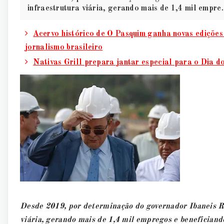
infraestrutura viária, gerando mais de 1,4 mil empre.
Acervo histórico de O Pasquim ganha novas edições 
jornalismo brasileiro
Nativas Grill prepara jantar especial para o Dia 
Desde 2019, por determinação do governador Ibaneis 
viária, gerando mais de 1,4 mil empregos e beneficiand