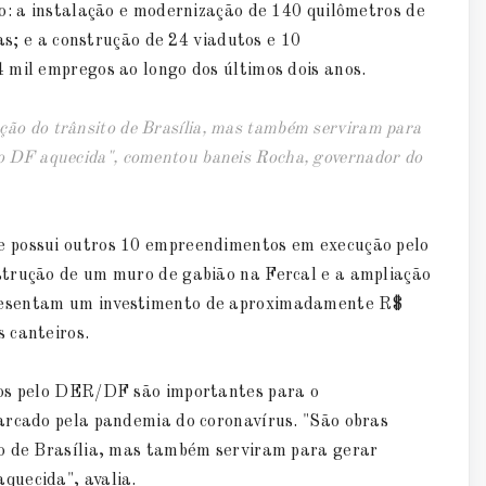
o: a instalação e modernização de 140 quilômetros de
las; e a construção de 24 viadutos e 10
 mil empregos ao longo dos últimos dois anos.
ção do trânsito de Brasília, mas também serviram para
o DF aquecida", comentou baneis Rocha, governador do
e possui outros 10 empreendimentos em execução pelo
strução de um muro de gabião na Fercal e a ampliação
resentam um investimento de aproximadamente R$
 canteiros.
dos pelo DER/DF são importantes para o
arcado pela pandemia do coronavírus. "São obras
to de Brasília, mas também serviram para gerar
quecida", avalia.