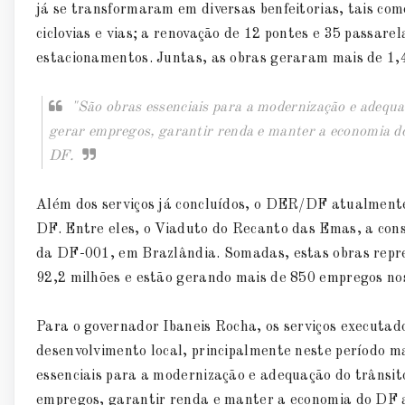
já se transformaram em diversas benfeitorias, tais com
ciclovias e vias; a renovação de 12 pontes e 35 passare
estacionamentos. Juntas, as obras geraram mais de 1,4
"São obras essenciais para a modernização e adequa
gerar empregos, garantir renda e manter a economia d
DF.
Além dos serviços já concluídos, o DER/DF atualment
DF. Entre eles, o Viaduto do Recanto das Emas, a con
da DF-001, em Brazlândia. Somadas, estas obras rep
92,2 milhões e estão gerando mais de 850 empregos nos
Para o governador Ibaneis Rocha, os serviços executa
desenvolvimento local, principalmente neste período m
essenciais para a modernização e adequação do trânsi
empregos, garantir renda e manter a economia do DF a