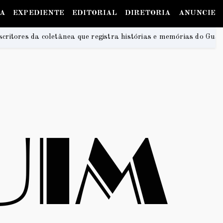
IA
EXPEDIENTE
EDITORIAL
DIRETORIA
ANUNCIE
egistra histórias e memórias do Guará
Na Praia Fes
2026