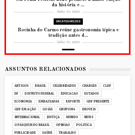
da história e ...
Julho 10, 2026
UNCATEGORIZED
Rocinha do Carmo reúne gastronomia típica e
tradição antes d...
Julho 10, 2026
2026
RUANDA CELEBRA O KWIBOHORA32 EM
BRASÍLIA COM CULTURA, DIPLOM...
ASSUNTOS RELACIONADOS
Julho 08, 2026
UNCATEGORIZED
ARTIGOS
BRASIL
CELEBRIDADES
CHARGES
CLDF
Senac-DF leva oficinas gastronômicas à 33ª
DF
DISTRITO FEDERAL
EDUCACAO
ESTADOS
Expochê com recei...
ECONOMIA
EMBAIXADAS
ESPORTE
GDF PRESENTE
Junho 15, 2026
GDF EM AÇÃO
GOIÁS
GRUPOM4
IMOVEIS
ACERVO DIGITAL
INTERNACIONAL
JUSTIÇA
MUNDO
NEWS
Acervo histórico de O Pasquim ganha novas
O PASQUIM DO BRASIL
OPINIAO
POLITICA
edições digitais e...
PUBLICIDADE
SAÚDE
TRABALHO
Junho 14, 2026