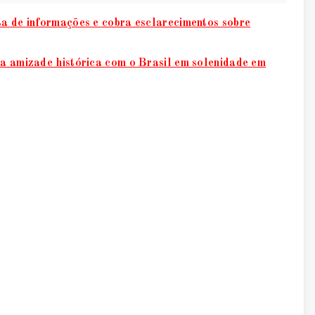
ta de informações e cobra esclarecimentos sobre
ça amizade histórica com o Brasil em solenidade em