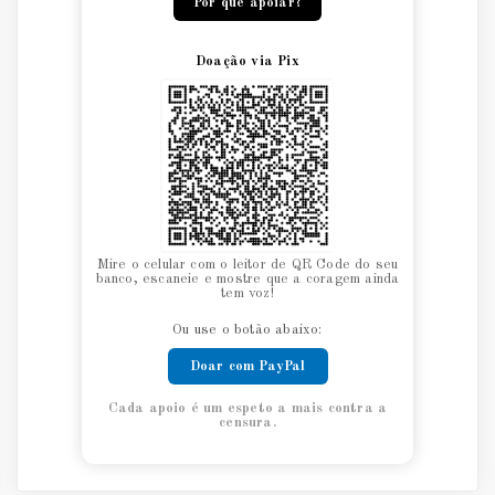
Por que apoiar?
Doação via Pix
Mire o celular com o leitor de QR Code do seu
banco, escaneie e mostre que a coragem ainda
tem voz!
Ou use o botão abaixo:
Doar com PayPal
Cada apoio é um espeto a mais contra a
censura.