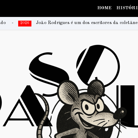
HOME
HISTÓR
gues é um dos escritores da coletânea que registra histórias e