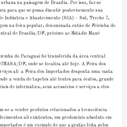
rbana na paisagem de Brasília. Por isso, faz-se
ra para que se possa discutir posteriormente sua
 de Indústria e Abastecimento (SIA) – Sul, Trecho 7,
igem na feira popular, denominada então de Feirinha do
ntral de Brasília/DF, próximo ao Estádio Mané
irinha do Paraguai foi transferida da área central
à CEASA/DF, onde se localiza até hoje. A Feira dos
viços ali a Feira dos Importados desponta uma vasta
desde a venda de tapetes até lentes para óculos, grande
is de informática, seus acessórios e serviços a eles
am-se a vender produtos relacionados a tecnociência
lecimentos ali existentes, um predomínio absoluto em
Importados é um exemplo de que a gestão feita pelos