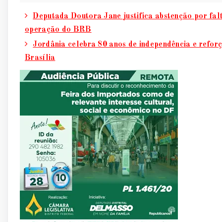
Deputada Doutora Jane justifica abstenção por fal
operação do BRB
Jordânia celebra 80 anos de independência e refor
Brasília