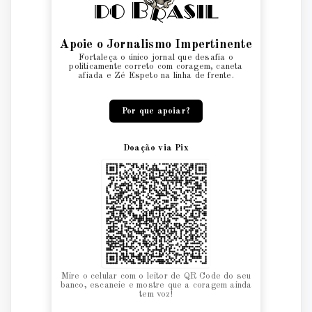
Apoie o Jornalismo Impertinente
Fortaleça o único jornal que desafia o
politicamente correto com coragem, caneta
afiada e Zé Espeto na linha de frente.
Por que apoiar?
Doação via Pix
Mire o celular com o leitor de QR Code do seu
banco, escaneie e mostre que a coragem ainda
tem voz!