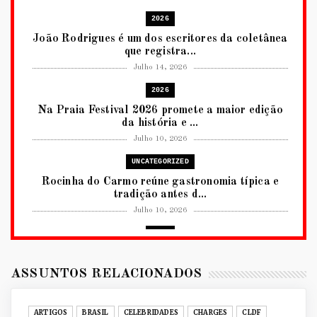
2026
João Rodrigues é um dos escritores da coletânea
que registra...
Julho 14, 2026
2026
Na Praia Festival 2026 promete a maior edição
da história e ...
Julho 10, 2026
UNCATEGORIZED
Rocinha do Carmo reúne gastronomia típica e
tradição antes d...
Julho 10, 2026
2026
RUANDA CELEBRA O KWIBOHORA32 EM
BRASÍLIA COM CULTURA, DIPLOM...
ASSUNTOS RELACIONADOS
Julho 08, 2026
UNCATEGORIZED
ARTIGOS
BRASIL
CELEBRIDADES
CHARGES
CLDF