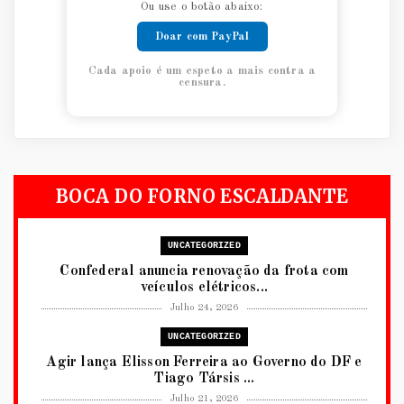
Ou use o botão abaixo:
Doar com PayPal
Cada apoio é um espeto a mais contra a
censura.
BOCA DO FORNO ESCALDANTE
UNCATEGORIZED
Confederal anuncia renovação da frota com
veículos elétricos...
Julho 24, 2026
UNCATEGORIZED
Agir lança Elisson Ferreira ao Governo do DF e
Tiago Társis ...
Julho 21, 2026