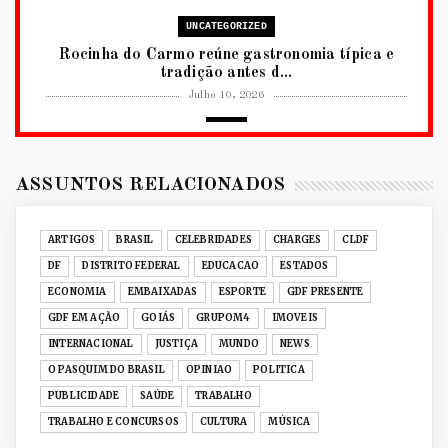
UNCATEGORIZED
Rocinha do Carmo reúne gastronomia típica e
tradição antes d...
Julho 10, 2026
2026
RUANDA CELEBRA O KWIBOHORA32 EM
BRASÍLIA COM CULTURA, DIPLOM...
ASSUNTOS RELACIONADOS
Julho 08, 2026
UNCATEGORIZED
ARTIGOS
BRASIL
CELEBRIDADES
CHARGES
CLDF
Senac-DF leva oficinas gastronômicas à 33ª
DF
DISTRITO FEDERAL
EDUCACAO
ESTADOS
Expochê com recei...
ECONOMIA
EMBAIXADAS
ESPORTE
GDF PRESENTE
Junho 15, 2026
GDF EM AÇÃO
GOIÁS
GRUPOM4
IMOVEIS
ACERVO DIGITAL
INTERNACIONAL
JUSTIÇA
MUNDO
NEWS
Acervo histórico de O Pasquim ganha novas
O PASQUIM DO BRASIL
OPINIAO
POLITICA
edições digitais e...
PUBLICIDADE
SAÚDE
TRABALHO
Junho 14, 2026
TRABALHO E CONCURSOS
CULTURA
MÚSICA
GRUPOM4