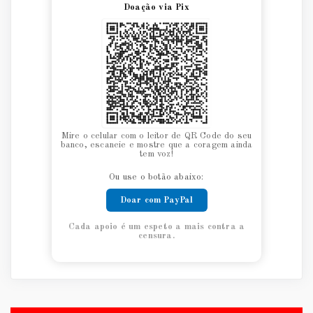
Doação via Pix
Mire o celular com o leitor de QR Code do seu
banco, escaneie e mostre que a coragem ainda
tem voz!
Ou use o botão abaixo:
Doar com PayPal
Cada apoio é um espeto a mais contra a
censura.