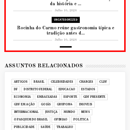
da história e ...
Julho 10, 2026
UNCATEGORIZED
Rocinha do Carmo reúne gastronomia típica e
tradição antes d...
Julho 10, 2026
2026
RUANDA CELEBRA O KWIBOHORA32 EM
BRASÍLIA COM CULTURA, DIPLOM...
ASSUNTOS RELACIONADOS
Julho 08, 2026
UNCATEGORIZED
ARTIGOS
BRASIL
CELEBRIDADES
CHARGES
CLDF
Senac-DF leva oficinas gastronômicas à 33ª
DF
DISTRITO FEDERAL
EDUCACAO
ESTADOS
Expochê com recei...
ECONOMIA
EMBAIXADAS
ESPORTE
GDF PRESENTE
Junho 15, 2026
GDF EM AÇÃO
GOIÁS
GRUPOM4
IMOVEIS
ACERVO DIGITAL
INTERNACIONAL
JUSTIÇA
MUNDO
NEWS
Acervo histórico de O Pasquim ganha novas
O PASQUIM DO BRASIL
OPINIAO
POLITICA
edições digitais e...
PUBLICIDADE
SAÚDE
TRABALHO
Junho 14, 2026