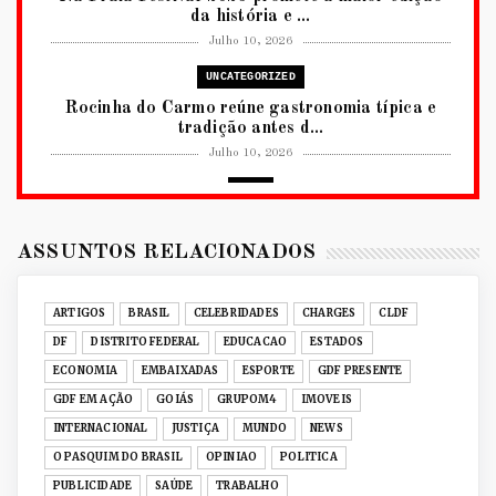
da história e ...
Julho 10, 2026
UNCATEGORIZED
Rocinha do Carmo reúne gastronomia típica e
tradição antes d...
Julho 10, 2026
2026
RUANDA CELEBRA O KWIBOHORA32 EM
BRASÍLIA COM CULTURA, DIPLOM...
ASSUNTOS RELACIONADOS
Julho 08, 2026
UNCATEGORIZED
ARTIGOS
BRASIL
CELEBRIDADES
CHARGES
CLDF
Senac-DF leva oficinas gastronômicas à 33ª
DF
DISTRITO FEDERAL
EDUCACAO
ESTADOS
Expochê com recei...
ECONOMIA
EMBAIXADAS
ESPORTE
GDF PRESENTE
Junho 15, 2026
GDF EM AÇÃO
GOIÁS
GRUPOM4
IMOVEIS
ACERVO DIGITAL
INTERNACIONAL
JUSTIÇA
MUNDO
NEWS
Acervo histórico de O Pasquim ganha novas
O PASQUIM DO BRASIL
OPINIAO
POLITICA
edições digitais e...
PUBLICIDADE
SAÚDE
TRABALHO
Junho 14, 2026