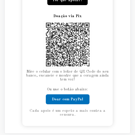
Por que apoiar?
Doação via Pix
Mire o celular com o leitor de QR Code do seu
banco, escaneie e mostre que a coragem ainda
tem voz!
Ou use o botão abaixo:
Doar com PayPal
Cada apoio é um espeto a mais contra a
censura.