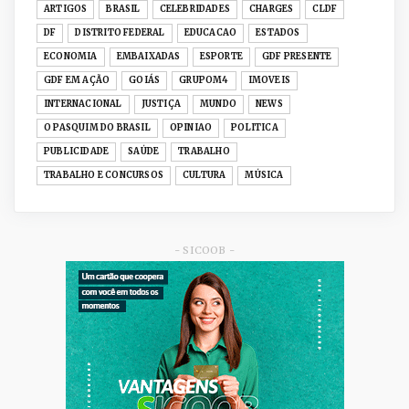
ARTIGOS
BRASIL
CELEBRIDADES
CHARGES
CLDF
Senac-DF leva oficinas gastronômicas à 33ª
DF
DISTRITO FEDERAL
EDUCACAO
ESTADOS
Expochê com recei...
ECONOMIA
EMBAIXADAS
ESPORTE
GDF PRESENTE
Junho 15, 2026
GDF EM AÇÃO
GOIÁS
GRUPOM4
IMOVEIS
ACERVO DIGITAL
INTERNACIONAL
JUSTIÇA
MUNDO
NEWS
Acervo histórico de O Pasquim ganha novas
O PASQUIM DO BRASIL
OPINIAO
POLITICA
edições digitais e...
PUBLICIDADE
SAÚDE
TRABALHO
Junho 14, 2026
TRABALHO E CONCURSOS
CULTURA
MÚSICA
GRUPOM4
Nativas Grill prepara jantar especial para o Dia
dos Namorad...
Junho 12, 2026
- SICOOB -
GRUPOM4
Celina Leão vira a página do CAD-DF e inicia
nova fase de ec...
Junho 09, 2026