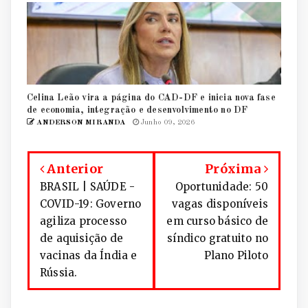
Celina Leão vira a página do CAD-DF e inicia nova fase
de economia, integração e desenvolvimento no DF
ANDERSON MIRANDA
Junho 09, 2026
Anterior
Próxima
BRASIL | SAÚDE -
Oportunidade: 50
COVID-19: Governo
vagas disponíveis
agiliza processo
em curso básico de
de aquisição de
síndico gratuito no
vacinas da Índia e
Plano Piloto
Rússia.