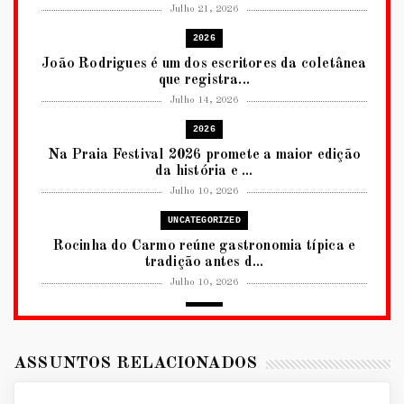
Julho 21, 2026
2026
João Rodrigues é um dos escritores da coletânea
que registra...
Julho 14, 2026
2026
Na Praia Festival 2026 promete a maior edição
da história e ...
Julho 10, 2026
UNCATEGORIZED
Rocinha do Carmo reúne gastronomia típica e
tradição antes d...
Julho 10, 2026
2026
RUANDA CELEBRA O KWIBOHORA32 EM
BRASÍLIA COM CULTURA, DIPLOM...
ASSUNTOS RELACIONADOS
Julho 08, 2026
UNCATEGORIZED