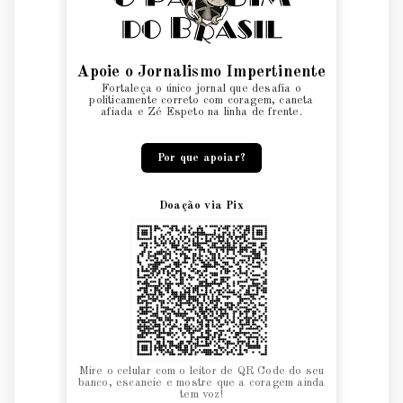
Apoie o Jornalismo Impertinente
Fortaleça o único jornal que desafia o
politicamente correto com coragem, caneta
afiada e Zé Espeto na linha de frente.
Por que apoiar?
Doação via Pix
Mire o celular com o leitor de QR Code do seu
banco, escaneie e mostre que a coragem ainda
tem voz!