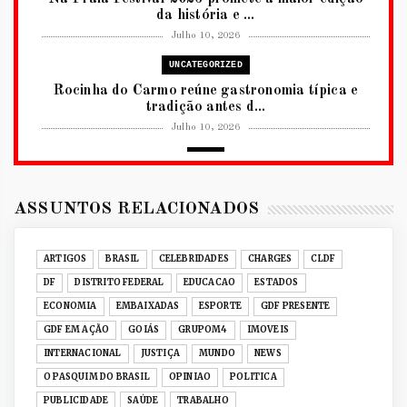
da história e ...
Julho 10, 2026
UNCATEGORIZED
Rocinha do Carmo reúne gastronomia típica e
tradição antes d...
Julho 10, 2026
2026
RUANDA CELEBRA O KWIBOHORA32 EM
BRASÍLIA COM CULTURA, DIPLOM...
ASSUNTOS RELACIONADOS
Julho 08, 2026
UNCATEGORIZED
ARTIGOS
BRASIL
CELEBRIDADES
CHARGES
CLDF
Senac-DF leva oficinas gastronômicas à 33ª
DF
DISTRITO FEDERAL
EDUCACAO
ESTADOS
Expochê com recei...
ECONOMIA
EMBAIXADAS
ESPORTE
GDF PRESENTE
Junho 15, 2026
GDF EM AÇÃO
GOIÁS
GRUPOM4
IMOVEIS
ACERVO DIGITAL
INTERNACIONAL
JUSTIÇA
MUNDO
NEWS
Acervo histórico de O Pasquim ganha novas
O PASQUIM DO BRASIL
OPINIAO
POLITICA
edições digitais e...
PUBLICIDADE
SAÚDE
TRABALHO
Junho 14, 2026