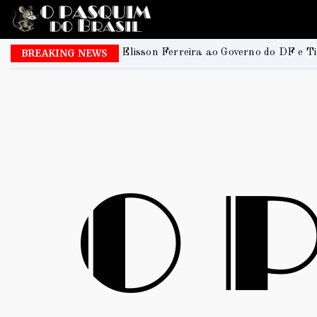
isson Ferreira ao Governo do DF e Tiago Társis ao Senado
BREAKING NEWS