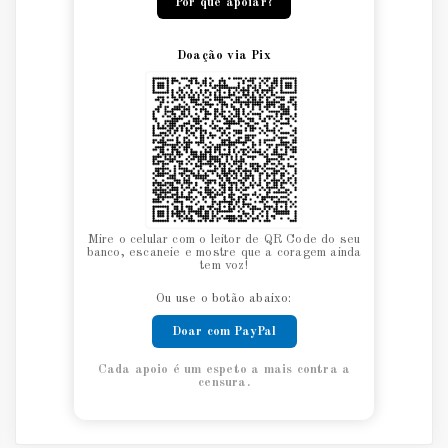
Por que apoiar?
Doação via Pix
Mire o celular com o leitor de QR Code do seu
banco, escaneie e mostre que a coragem ainda
tem voz!
Ou use o botão abaixo:
Doar com PayPal
Cada apoio é um espeto a mais contra a
censura.