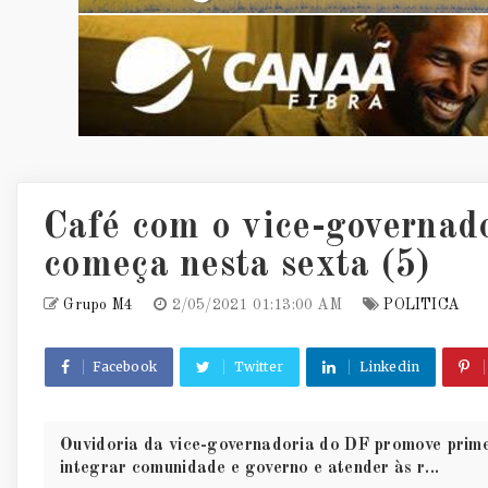
Café com o vice-governad
começa nesta sexta (5)
Grupo M4
2/05/2021 01:13:00 AM
POLITICA
Facebook
Twitter
Linkedin
Ouvidoria da vice-governadoria do DF promove prime
integrar comunidade e governo e atender às r...