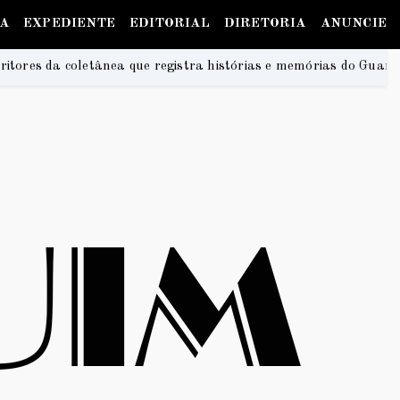
IA
EXPEDIENTE
EDITORIAL
DIRETORIA
ANUNCIE
gistra histórias e memórias do Guará
Na Praia Fest
2026