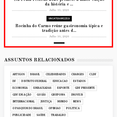
da história e ...
Julho 10, 2026
UNCATEGORIZED
Rocinha do Carmo reúne gastronomia típica e
tradição antes d...
Julho 10, 2026
2026
RUANDA CELEBRA O KWIBOHORA32 EM
BRASÍLIA COM CULTURA, DIPLOM...
ASSUNTOS RELACIONADOS
Julho 08, 2026
UNCATEGORIZED
ARTIGOS
BRASIL
CELEBRIDADES
CHARGES
CLDF
Senac-DF leva oficinas gastronômicas à 33ª
DF
DISTRITO FEDERAL
EDUCACAO
ESTADOS
Expochê com recei...
ECONOMIA
EMBAIXADAS
ESPORTE
GDF PRESENTE
Junho 15, 2026
GDF EM AÇÃO
GOIÁS
GRUPOM4
IMOVEIS
ACERVO DIGITAL
INTERNACIONAL
JUSTIÇA
MUNDO
NEWS
Acervo histórico de O Pasquim ganha novas
O PASQUIM DO BRASIL
OPINIAO
POLITICA
edições digitais e...
PUBLICIDADE
SAÚDE
TRABALHO
Junho 14, 2026