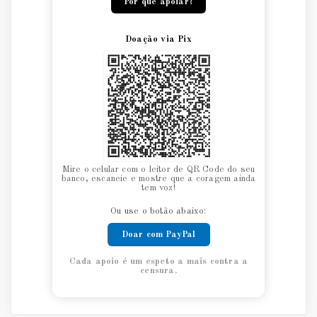
Por que apoiar?
Doação via Pix
Mire o celular com o leitor de QR Code do seu
banco, escaneie e mostre que a coragem ainda
tem voz!
Ou use o botão abaixo:
Doar com PayPal
Cada apoio é um espeto a mais contra a
censura.