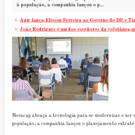
à população, a companhia lançou o p...
Agir lança Elisson Ferreira ao Governo do DF e T
João Rodrigues é um dos escritores da coletânea q
Novacap abraça a tecnologia para se modernizar e ser ma
população, a companhia lançou o planejamento estraté