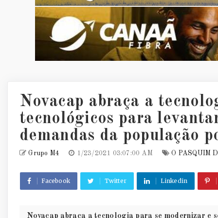
Novacap abraça a tecnolo
tecnológicos para levant
demandas da população p
Grupo M4
1/23/2021 03:07:00 AM
O PASQUIM 
Facebook
Twitter
Linkedin
Novacap abraça a tecnologia para se modernizar e ser