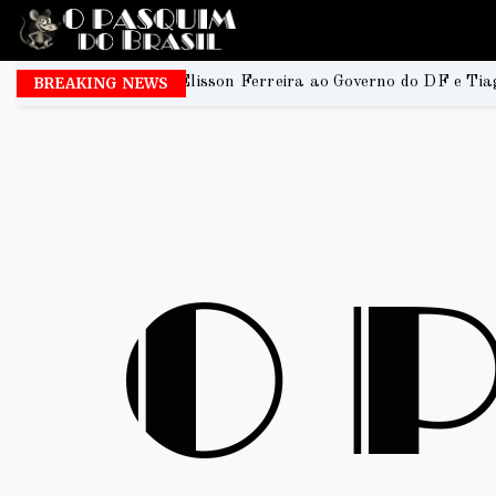
sson Ferreira ao Governo do DF e Tiago Társis ao Senado
BREAKING NEWS