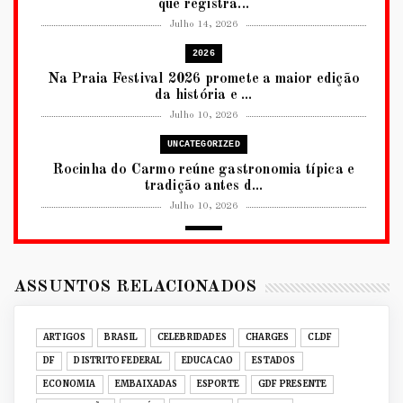
que registra...
Julho 14, 2026
2026
Na Praia Festival 2026 promete a maior edição
da história e ...
Julho 10, 2026
UNCATEGORIZED
Rocinha do Carmo reúne gastronomia típica e
tradição antes d...
Julho 10, 2026
2026
RUANDA CELEBRA O KWIBOHORA32 EM
BRASÍLIA COM CULTURA, DIPLOM...
ASSUNTOS RELACIONADOS
Julho 08, 2026
UNCATEGORIZED
ARTIGOS
BRASIL
CELEBRIDADES
CHARGES
CLDF
Senac-DF leva oficinas gastronômicas à 33ª
DF
DISTRITO FEDERAL
EDUCACAO
ESTADOS
Expochê com recei...
ECONOMIA
EMBAIXADAS
ESPORTE
GDF PRESENTE
Junho 15, 2026