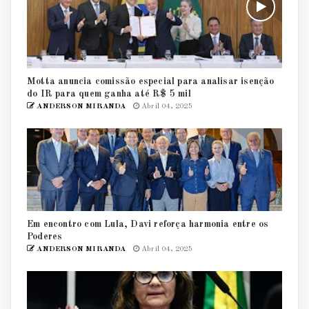
Motta anuncia comissão especial para analisar isenção
do IR para quem ganha até R$ 5 mil
ANDERSON MIRANDA
Abril 04, 2025
Em encontro com Lula, Davi reforça harmonia entre os
Poderes
ANDERSON MIRANDA
Abril 04, 2025