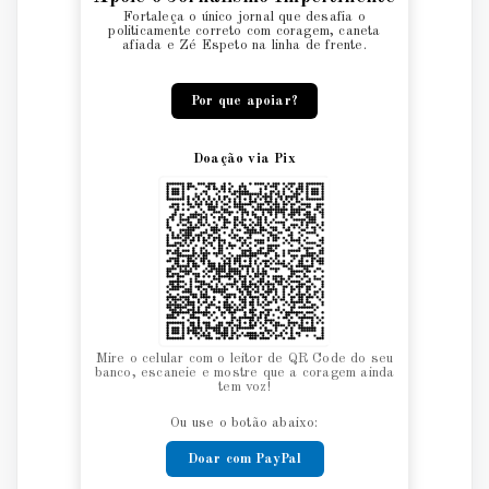
Fortaleça o único jornal que desafia o
politicamente correto com coragem, caneta
afiada e Zé Espeto na linha de frente.
Por que apoiar?
Doação via Pix
Mire o celular com o leitor de QR Code do seu
banco, escaneie e mostre que a coragem ainda
tem voz!
Ou use o botão abaixo:
Doar com PayPal