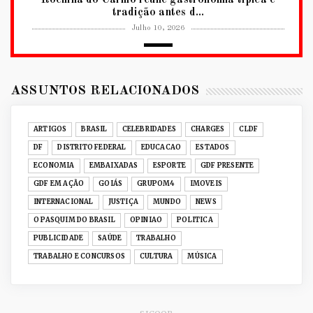
tradição antes d...
Julho 10, 2026
2026
RUANDA CELEBRA O KWIBOHORA32 EM
BRASÍLIA COM CULTURA, DIPLOM...
ASSUNTOS RELACIONADOS
Julho 08, 2026
UNCATEGORIZED
ARTIGOS
BRASIL
CELEBRIDADES
CHARGES
CLDF
Senac-DF leva oficinas gastronômicas à 33ª
DF
DISTRITO FEDERAL
EDUCACAO
ESTADOS
Expochê com recei...
ECONOMIA
EMBAIXADAS
ESPORTE
GDF PRESENTE
Junho 15, 2026
GDF EM AÇÃO
GOIÁS
GRUPOM4
IMOVEIS
ACERVO DIGITAL
INTERNACIONAL
JUSTIÇA
MUNDO
NEWS
Acervo histórico de O Pasquim ganha novas
O PASQUIM DO BRASIL
OPINIAO
POLITICA
edições digitais e...
PUBLICIDADE
SAÚDE
TRABALHO
Junho 14, 2026
TRABALHO E CONCURSOS
CULTURA
MÚSICA
GRUPOM4
Nativas Grill prepara jantar especial para o Dia
dos Namorad...
Junho 12, 2026