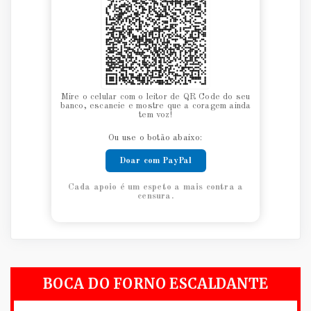
Mire o celular com o leitor de QR Code do seu
banco, escaneie e mostre que a coragem ainda
tem voz!
Ou use o botão abaixo:
Doar com PayPal
Cada apoio é um espeto a mais contra a
censura.
BOCA DO FORNO ESCALDANTE