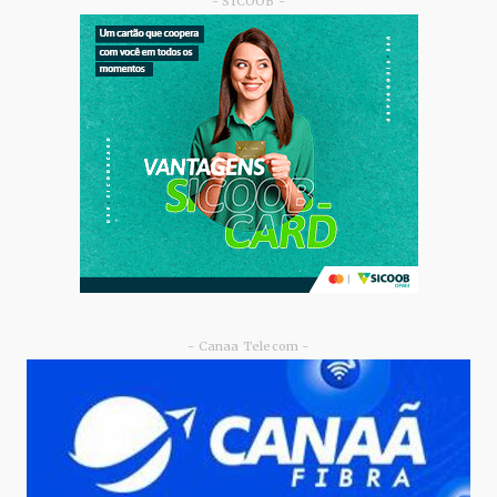
- SICOOB -
GRUPOM4
Celina Leão vira a página do CAD-DF e inicia
nova fase de ec...
Junho 09, 2026
- Canaa Telecom -