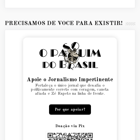
PRECISAMOS DE VOCÊ PARA EXISTIR!
Apoie o Jornalismo Impertinente
Fortaleça o único jornal que desafia o
politicamente correto com coragem, caneta
afiada e Zé Espeto na linha de frente.
Por que apoiar?
Doação via Pix