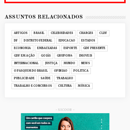
2026
RUANDA CELEBRA O KWIBOHORA32 EM
BRASÍLIA COM CULTURA, DIPLOM...
ASSUNTOS RELACIONADOS
Julho 08, 2026
UNCATEGORIZED
ARTIGOS
BRASIL
CELEBRIDADES
CHARGES
CLDF
Senac-DF leva oficinas gastronômicas à 33ª
DF
DISTRITO FEDERAL
EDUCACAO
ESTADOS
Expochê com recei...
ECONOMIA
EMBAIXADAS
ESPORTE
GDF PRESENTE
Junho 15, 2026
GDF EM AÇÃO
GOIÁS
GRUPOM4
IMOVEIS
ACERVO DIGITAL
INTERNACIONAL
JUSTIÇA
MUNDO
NEWS
Acervo histórico de O Pasquim ganha novas
O PASQUIM DO BRASIL
OPINIAO
POLITICA
edições digitais e...
PUBLICIDADE
SAÚDE
TRABALHO
Junho 14, 2026
TRABALHO E CONCURSOS
CULTURA
MÚSICA
GRUPOM4
Nativas Grill prepara jantar especial para o Dia
dos Namorad...
Junho 12, 2026
- SICOOB -
GRUPOM4
Celina Leão vira a página do CAD-DF e inicia