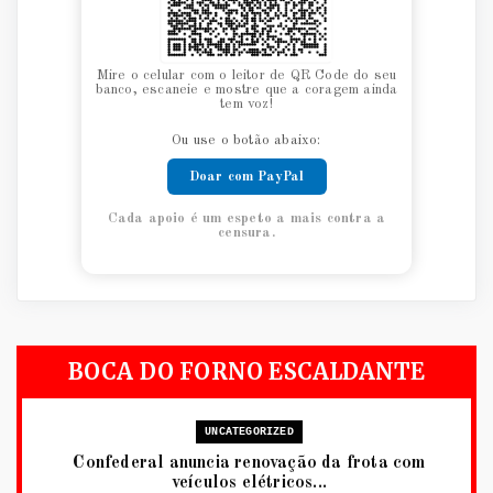
Mire o celular com o leitor de QR Code do seu
banco, escaneie e mostre que a coragem ainda
tem voz!
Ou use o botão abaixo:
Doar com PayPal
Cada apoio é um espeto a mais contra a
censura.
BOCA DO FORNO ESCALDANTE
UNCATEGORIZED
Confederal anuncia renovação da frota com
veículos elétricos...